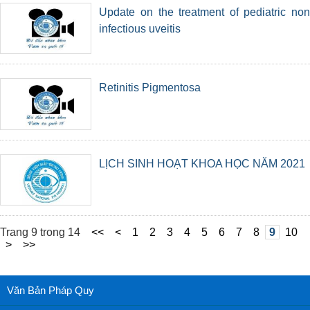
Update on the treatment of pediatric non
infectious uveitis
Retinitis Pigmentosa
LỊCH SINH HOẠT KHOA HỌC NĂM 2021
Trang 9 trong 14
<<
<
1
2
3
4
5
6
7
8
9
10
>
>>
Văn Bản Pháp Quy