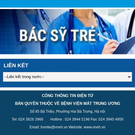
LIÊN KẾT
CỔNG THÔNG TIN ĐIỆN TỬ
BẢN QUYỀN THUỘC VỀ BỆNH VIỆN MẮT TRUNG ƯƠNG
Số 85 Bà Triệu, Phường Hai Bà Trưng, Hà nội
Tel: 024 3826 3
966
Hotline : 024 3944 5
196
Fax: 024 3945 4956
Email: bvmtw@vneh.vn Website: www.vneh.vn