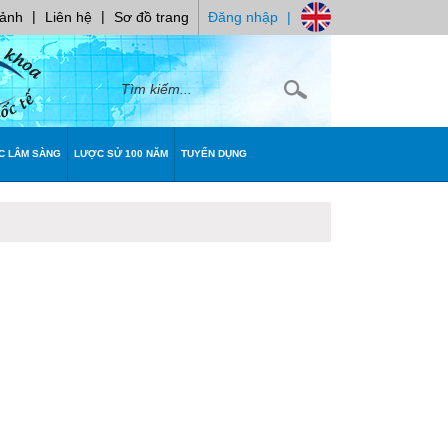
|
|
 ảnh
Liên hệ
Sơ đồ trang
Đăng nhập
|
C LÂM SÀNG
LƯỢC SỬ 100 NĂM
TUYỂN DỤNG