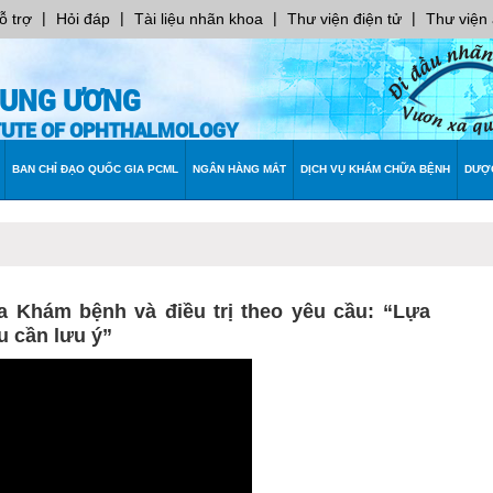
|
|
|
|
ỗ trợ
Hỏi đáp
Tài liệu nhãn khoa
Thư viện điện tử
Thư viện
RUNG ƯƠNG
ITUTE OF OPHTHALMOLOGY
BAN CHỈ ĐẠO QUỐC GIA PCML
NGÂN HÀNG MẮT
DỊCH VỤ KHÁM CHỮA BỆNH
DƯỢ
oa Khám bệnh và điều trị theo yêu cầu: “Lựa
u cần lưu ý”