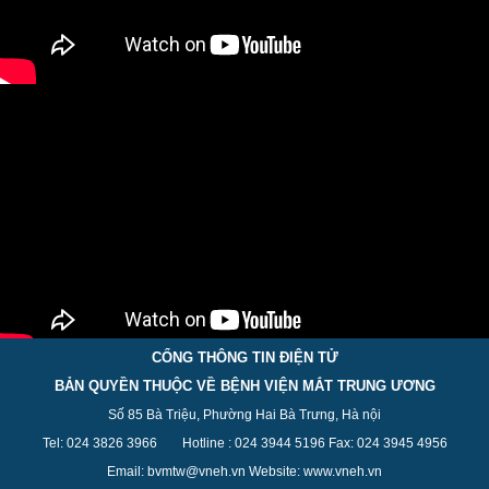
CỔNG THÔNG TIN ĐIỆN TỬ
BẢN QUYỀN THUỘC VỀ BỆNH VIỆN MẮT TRUNG ƯƠNG
Số 85 Bà Triệu, Phường Hai Bà Trưng, Hà nội
Tel: 024 3826 3
966
Hotline : 024 3944 5
196
Fax: 024 3945 4956
Email: bvmtw@vneh.vn Website: www.vneh.vn