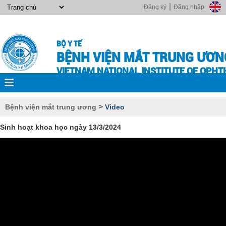
|
Đăng ký
Đăng nhập
BỘ Y TẾ
BỆNH VIỆN MẮT TRUNG ƯƠN
VIETNAM NATIONAL INSTITUTE OF OPH
>
Bệnh viện mắt trung ương
Video
Sinh hoạt khoa học ngày 13/3/2024