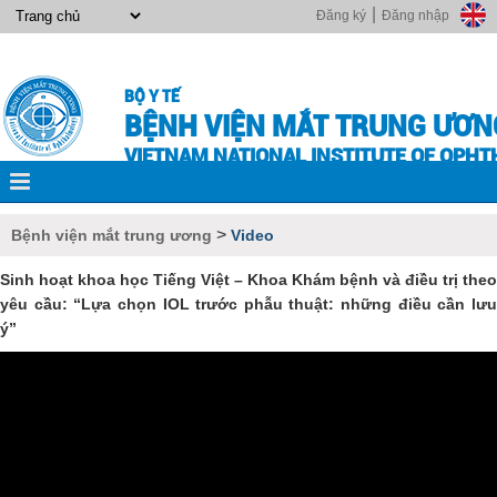
|
Đăng ký
Đăng nhập
BỘ Y TẾ
BỆNH VIỆN MẮT TRUNG ƯƠN
VIETNAM NATIONAL INSTITUTE OF OPH
>
Bệnh viện mắt trung ương
Video
Sinh hoạt khoa học Tiếng Việt – Khoa Khám bệnh và điều trị theo
yêu cầu: “Lựa chọn IOL trước phẫu thuật: những điều cần lưu
ý”