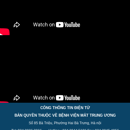
CỔNG THÔNG TIN ĐIỆN TỬ
BẢN QUYỀN THUỘC VỀ BỆNH VIỆN MẮT TRUNG ƯƠNG
Số 85 Bà Triệu, Phường Hai Bà Trưng, Hà nội