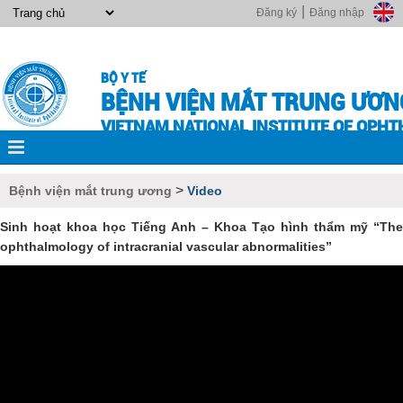
|
Đăng ký
Đăng nhập
BỘ Y TẾ
BỆNH VIỆN MẮT TRUNG ƯƠN
VIETNAM NATIONAL INSTITUTE OF OPH
>
Bệnh viện mắt trung ương
Video
Sinh hoạt khoa học Tiếng Anh – Khoa Tạo hình thẩm mỹ “The
ophthalmology of intracranial vascular abnormalities”