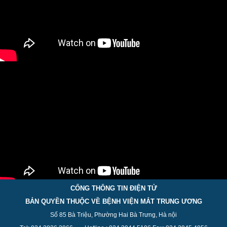
CỔNG THÔNG TIN ĐIỆN TỬ
BẢN QUYỀN THUỘC VỀ BỆNH VIỆN MẮT TRUNG ƯƠNG
Số 85 Bà Triệu, Phường Hai Bà Trưng, Hà nội