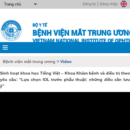
|
Đăng ký
Đăng nhập
BỘ Y TẾ
BỆNH VIỆN MẮT TRUNG ƯƠN
VIETNAM NATIONAL INSTITUTE OF OPH
>
Bệnh viện mắt trung ương
Video
Sinh hoạt khoa học Tiếng Việt – Khoa Khám bệnh và điều trị theo
yêu cầu: “Lựa chọn IOL trước phẫu thuật: những điều cần lưu
ý”