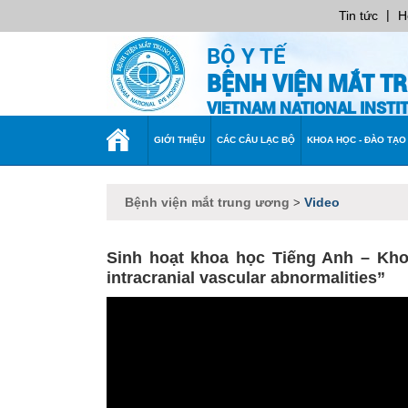
|
Tin tức
H
BỘ Y TẾ
BỆNH VIỆN MẮT T
VIETNAM NATIONAL INST
TRANG
GIỚI THIỆU
CÁC CÂU LẠC BỘ
KHOA HỌC - ĐÀO TẠO
CHỦ
Bệnh viện mắt trung ương
Video
>
Sinh hoạt khoa học Tiếng Anh – Khoa
intracranial vascular abnormalities”