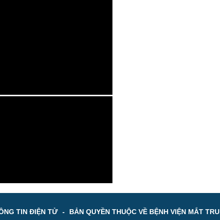
NG TIN ĐIỆN TỬ
-
BẢN QUYỀN THUỘC VỀ BỆNH VIỆN MẮT TR