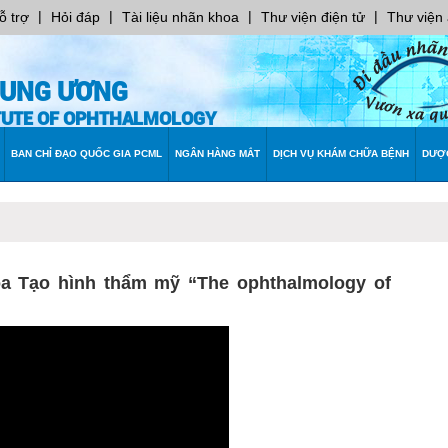
|
|
|
|
ỗ trợ
Hỏi đáp
Tài liệu nhãn khoa
Thư viện điện tử
Thư viện
RUNG ƯƠNG
ITUTE OF OPHTHALMOLOGY
BAN CHỈ ĐẠO QUỐC GIA PCML
NGÂN HÀNG MẮT
DỊCH VỤ KHÁM CHỮA BỆNH
DƯỢ
 Tạo hình thẩm mỹ “The ophthalmology of