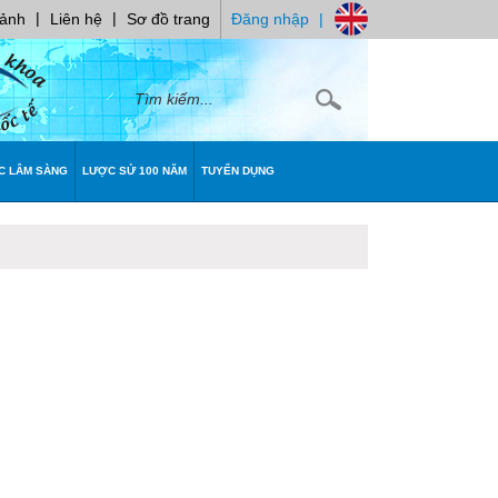
|
|
 ảnh
Liên hệ
Sơ đồ trang
Đăng nhập
|
C LÂM SÀNG
LƯỢC SỬ 100 NĂM
TUYỂN DỤNG