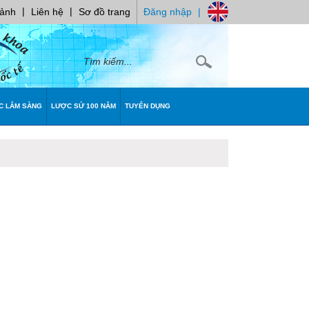
|
|
 ảnh
Liên hệ
Sơ đồ trang
Đăng nhập
|
C LÂM SÀNG
LƯỢC SỬ 100 NĂM
TUYỂN DỤNG