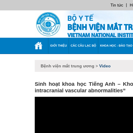
|
Tin tức
H
BỘ Y TẾ
BỆNH VIỆN MẮT T
VIETNAM NATIONAL INST
TRANG
GIỚI THIỆU
CÁC CÂU LẠC BỘ
KHOA HỌC - ĐÀO TẠO
CHỦ
Bệnh viện mắt trung ương
Video
>
Sinh hoạt khoa học Tiếng Anh – Khoa
intracranial vascular abnormalities”