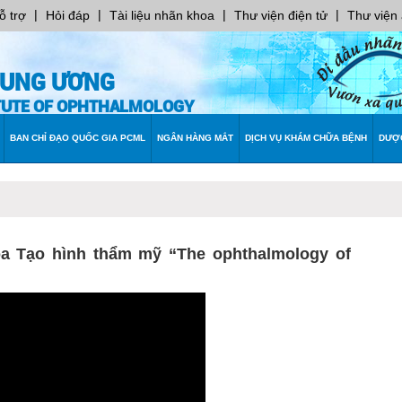
|
|
|
|
ỗ trợ
Hỏi đáp
Tài liệu nhãn khoa
Thư viện điện tử
Thư viện
RUNG ƯƠNG
ITUTE OF OPHTHALMOLOGY
BAN CHỈ ĐẠO QUỐC GIA PCML
NGÂN HÀNG MẮT
DỊCH VỤ KHÁM CHỮA BỆNH
DƯỢ
 Tạo hình thẩm mỹ “The ophthalmology of