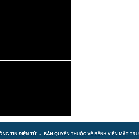
NG TIN ĐIỆN TỬ
-
BẢN QUYỀN THUỘC VỀ BỆNH VIỆN MẮT TR