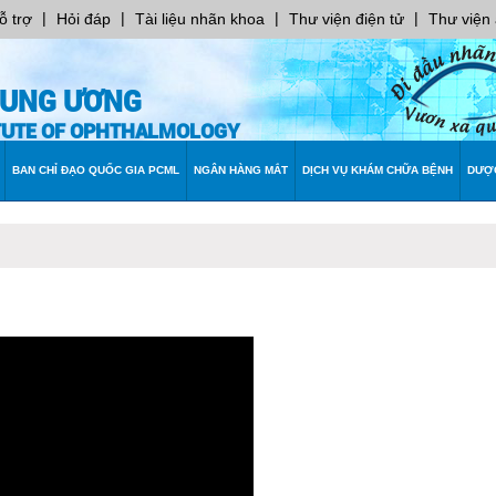
|
|
|
|
ỗ trợ
Hỏi đáp
Tài liệu nhãn khoa
Thư viện điện tử
Thư viện
RUNG ƯƠNG
ITUTE OF OPHTHALMOLOGY
BAN CHỈ ĐẠO QUỐC GIA PCML
NGÂN HÀNG MẮT
DỊCH VỤ KHÁM CHỮA BỆNH
DƯỢ