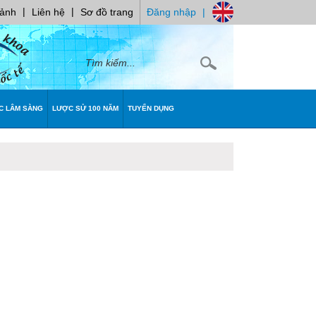
|
|
 ảnh
Liên hệ
Sơ đồ trang
Đăng nhập
|
C LÂM SÀNG
LƯỢC SỬ 100 NĂM
TUYỂN DỤNG