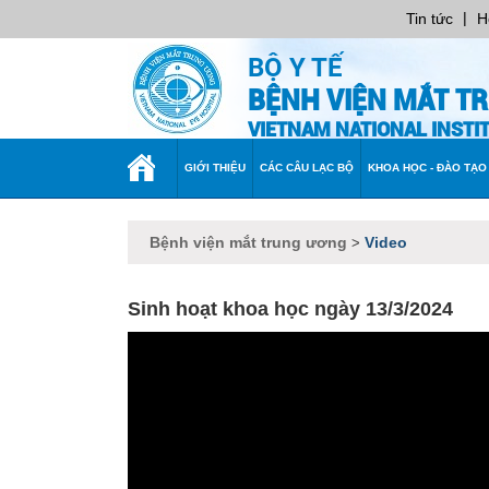
|
Tin tức
H
BỘ Y TẾ
BỆNH VIỆN MẮT T
VIETNAM NATIONAL INST
TRANG
GIỚI THIỆU
CÁC CÂU LẠC BỘ
KHOA HỌC - ĐÀO TẠO
CHỦ
Bệnh viện mắt trung ương
Video
>
Sinh hoạt khoa học ngày 13/3/2024