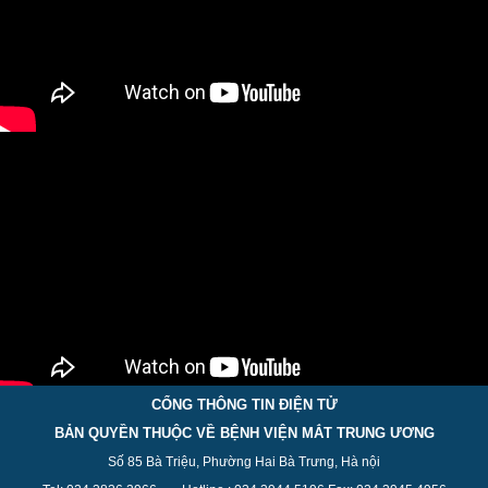
CỔNG THÔNG TIN ĐIỆN TỬ
BẢN QUYỀN THUỘC VỀ BỆNH VIỆN MẮT TRUNG ƯƠNG
Số 85 Bà Triệu, Phường Hai Bà Trưng, Hà nội