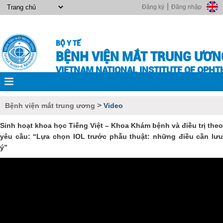
|
Đăng ký
Đăng nhập
BỘ Y TẾ
BỆNH VIỆN MẮT TRUNG ƯƠN
VIETNAM NATIONAL INSTITUTE OF OPH
>
Bệnh viện mắt trung ương
Video
Sinh hoạt khoa học Tiếng Việt – Khoa Khám bệnh và điều trị theo
yêu cầu: “Lựa chọn IOL trước phẫu thuật: những điều cần lưu
ý”