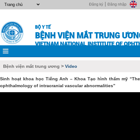
|
Đăng ký
Đăng nhập
BỘ Y TẾ
BỆNH VIỆN MẮT TRUNG ƯƠN
VIETNAM NATIONAL INSTITUTE OF OPH
>
Bệnh viện mắt trung ương
Video
Sinh hoạt khoa học Tiếng Anh – Khoa Tạo hình thẩm mỹ “The
ophthalmology of intracranial vascular abnormalities”