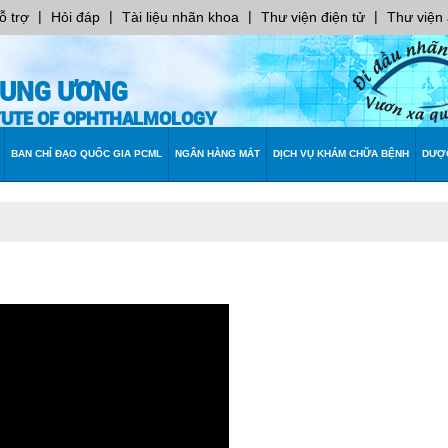
|
|
|
|
ỗ trợ
Hỏi đáp
Tài liệu nhãn khoa
Thư viện điện tử
Thư viện
RUNG ƯƠNG
ITUTE OF OPHTHALMOLOGY
BAN CHỈ ĐẠO QUỐC GIA PCML
NGÂN HÀNG MẮT
DỊCH VỤ KHÁM CHỮA BỆNH
DƯỢ