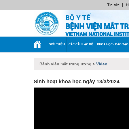
|
Tin tức
H
BỘ Y TẾ
BỆNH VIỆN MẮT T
VIETNAM NATIONAL INST
TRANG
GIỚI THIỆU
CÁC CÂU LẠC BỘ
KHOA HỌC - ĐÀO TẠO
CHỦ
Bệnh viện mắt trung ương
Video
>
Sinh hoạt khoa học ngày 13/3/2024