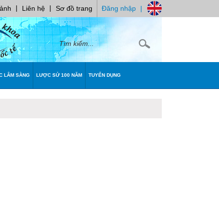
|
|
 ảnh
Liên hệ
Sơ đồ trang
Đăng nhập
|
C LÂM SÀNG
LƯỢC SỬ 100 NĂM
TUYỂN DỤNG