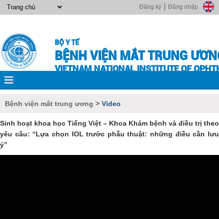
|
Đăng ký
Đăng nhập
BỘ Y TẾ
BỆNH VIỆN MẮT TRUNG ƯƠN
VIETNAM NATIONAL INSTITUTE OF OPH
>
Bệnh viện mắt trung ương
Video
Sinh hoạt khoa học Tiếng Việt – Khoa Khám bệnh và điều trị theo
yêu cầu: “Lựa chọn IOL trước phẫu thuật: những điều cần lưu
ý”