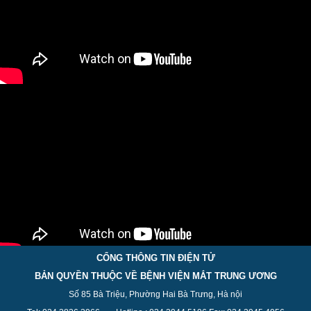
CỔNG THÔNG TIN ĐIỆN TỬ
BẢN QUYỀN THUỘC VỀ BỆNH VIỆN MẮT TRUNG ƯƠNG
Số 85 Bà Triệu, Phường Hai Bà Trưng, Hà nội