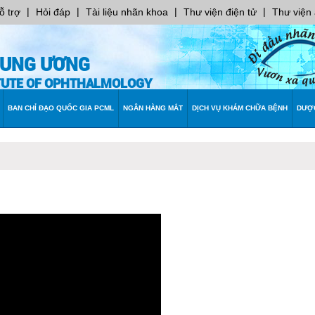
|
|
|
|
ỗ trợ
Hỏi đáp
Tài liệu nhãn khoa
Thư viện điện tử
Thư viện
RUNG ƯƠNG
ITUTE OF OPHTHALMOLOGY
BAN CHỈ ĐẠO QUỐC GIA PCML
NGÂN HÀNG MẮT
DỊCH VỤ KHÁM CHỮA BỆNH
DƯỢ