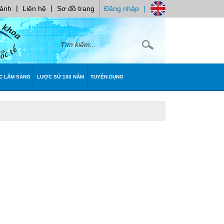
|
|
 ảnh
Liên hệ
Sơ đồ trang
Đăng nhập
|
C LÂM SÀNG
LƯỢC SỬ 100 NĂM
TUYỂN DỤNG