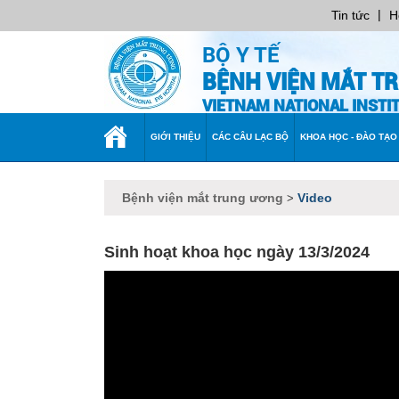
|
Tin tức
H
BỘ Y TẾ
BỆNH VIỆN MẮT T
VIETNAM NATIONAL INST
TRANG
GIỚI THIỆU
CÁC CÂU LẠC BỘ
KHOA HỌC - ĐÀO TẠO
CHỦ
Bệnh viện mắt trung ương
Video
>
Sinh hoạt khoa học ngày 13/3/2024