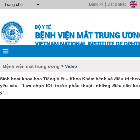
|
Đăng ký
Đăng nhập
BỘ Y TẾ
BỆNH VIỆN MẮT TRUNG ƯƠN
VIETNAM NATIONAL INSTITUTE OF OPH
>
Bệnh viện mắt trung ương
Video
Sinh hoạt khoa học Tiếng Việt – Khoa Khám bệnh và điều trị theo
yêu cầu: “Lựa chọn IOL trước phẫu thuật: những điều cần lưu
ý”