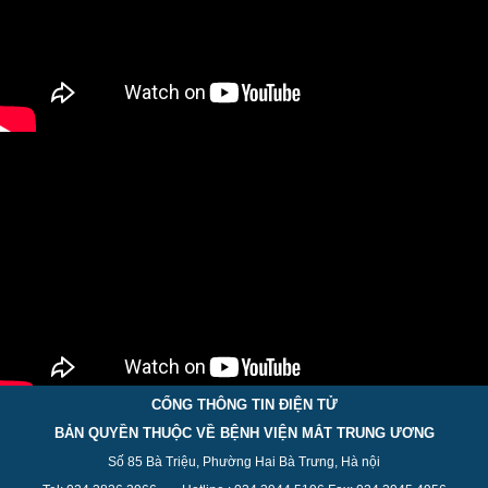
CỔNG THÔNG TIN ĐIỆN TỬ
BẢN QUYỀN THUỘC VỀ BỆNH VIỆN MẮT TRUNG ƯƠNG
Số 85 Bà Triệu, Phường Hai Bà Trưng, Hà nội