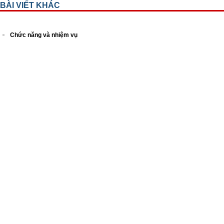
BÀI VIẾT KHÁC
Chức năng và nhiệm vụ
Lịch sử hình thành
Sơ đồ tổ chức
Các khoa lâm sàng
Các khoa cận lâm sàng
Các phòng ban chức năng
Thành tích đạt được
Lược sử 100 năm Viện mắt