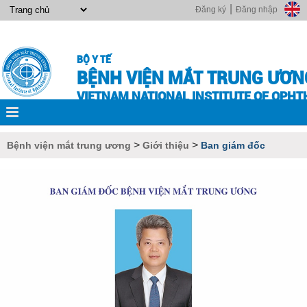
|
Đăng ký
Đăng nhập
BỘ Y TẾ
BỆNH VIỆN MẮT TRUNG ƯƠN
VIETNAM NATIONAL INSTITUTE OF OPH
>
>
Bệnh viện mắt trung ương
Giới thiệu
Ban giám đốc