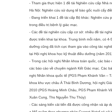
- Tham gia thực hiện 1 đề tài Nghiên cứu cấp Nhà 
Hà Nội: Nghiên cứu sử dụng tế bào gốc nuôi cấy điề
- Đang triển khai 1 đề tài cấp Bộ khác: Nghiên cứu 
trong điều trị bệnh lý giác mạc.
- Các đề tài nghiên cứu cấp cơ sở: nhiều đề tài ng
được triển khai tại khoa. Trung bình mỗi năm, có 4-
dưỡng cũng đã tích cực tham gia vào công tác nghiê
tại Hội nghị khoa học kỹ thuật điều dưỡng (năm 201
- Trong các hội nghị Nhãn khoa toàn quốc, các báo
các báo cáo về chuyên ngành Kết Giác mạc. Các báo
nghị Nhãn khoa quốc tế (PGS Phạm Khánh Vân – Tại
khoa khu vực châu Á Thái Bình Dương, hội nghị Gi
2010 (PGS Hoàng Minh Châu, PGS Phạm Khánh Vâ
Xuân Cung, Ths Nguyễn Thu Thủy)
- Các sáng kiến cải tiến đã được công nhận và áp d
+ Mổ quặm theo phương pháp Cuenot-Nataf có cải ti