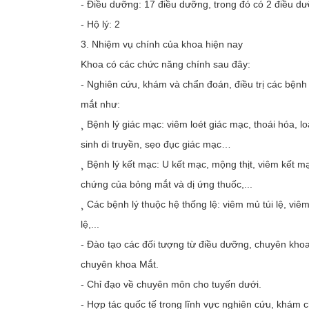
- Điều dưỡng: 17 điều dưỡng, trong đó có 2 điều dư
- Hộ lý: 2
3. Nhiệm vụ chính của khoa hiện nay
Khoa có các chức năng chính sau đây:
- Nghiên cứu, khám và chẩn đoán, điều trị các bệnh l
mắt như:
¸ Bệnh lý giác mạc: viêm loét giác mạc, thoái hóa,
sinh di truyền, sẹo đục giác mạc…
¸ Bệnh lý kết mạc: U kết mạc, mộng thịt, viêm kết mạ
chứng của bỏng mắt và dị ứng thuốc,...
¸ Các bệnh lý thuộc hệ thống lệ: viêm mủ túi lệ, viê
lệ,...
- Đào tạo các đối tượng từ điều dưỡng, chuyên khoa 
chuyên khoa Mắt.
- Chỉ đạo về chuyên môn cho tuyến dưới.
- Hợp tác quốc tế trong lĩnh vực nghiên cứu, khám 