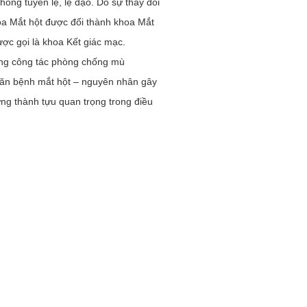
hống tuyến lệ, lệ đạo. Do sự thay đổi
oa Mắt hột được đổi thành khoa Mắt
ợc gọi là khoa Kết giác mạc.
ong công tác phòng chống mù
căn bệnh mắt hột – nguyên nhân gây
ng thành tựu quan trọng trong điều