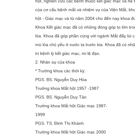
hột, nghiên cứu các bệnh thuộc kết giác mạc và hệ t
của cơ cấu bệnh mắt và nhiệm vụ của Viện Mắt, kh
hột - Giác mạc và từ năm 2004 cho đến nay khoa đư
Khoa Kết giác mạc đã có những đóng góp to lớn tr
lòa. Khoa đã góp phần cùng với ngành Mắt đẩy lùi 
mù lòa chủ yếu ở nước ta trước kia. Khoa đã có nhữ
trị bệnh lý kết giác mạc, mi lệ đạo.
2. Nhân sự của khoa
* Trưởng khoa các thời kỳ:
PGS. BS. Nguyễn Duy Hòa
Trưởng khoa Mắt hột 1957 -1987
PGS. BS. Nguyễn Duy Tân
Trưởng khoa Mắt hột Giác mạc 1987-
1999
PGS. TS. Đinh Thị Khánh
Trưởng khoa Mắt hột Giác mạc 2000