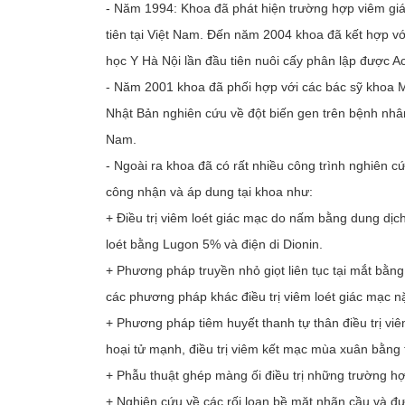
- Năm 1994: Khoa đã phát hiện trường hợp viêm g
tiên tại Việt Nam. Đến năm 2004 khoa đã kết hợp vớ
học Y Hà Nội lần đầu tiên nuôi cấy phân lập được 
- Năm 2001 khoa đã phối hợp với các bác sỹ khoa 
Nhật Bản nghiên cứu về đột biến gen trên bệnh nhân
Nam.
- Ngoài ra khoa đã có rất nhiều công trình nghiên cứ
công nhận và áp dung tại khoa như:
+ Điều trị viêm loét giác mạc do nấm bằng dung dịc
loét bằng Lugon 5% và điện di Dionin.
+ Phương pháp truyền nhỏ giọt liên tục tại mắt bằn
các phương pháp khác điều trị viêm loét giác mạc 
+ Phương pháp tiêm huyết thanh tự thân điều trị viê
hoại tử mạnh, điều trị viêm kết mạc mùa xuân bằng t
+ Phẫu thuật ghép màng ối điều trị những trường hợ
+ Nghiên cứu về các rối loạn bề mặt nhãn cầu và 