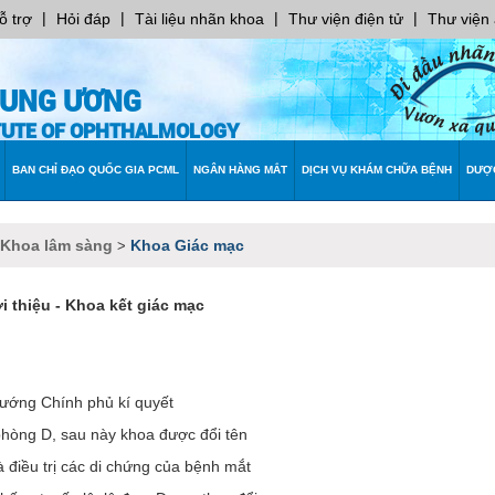
|
|
|
|
ỗ trợ
Hỏi đáp
Tài liệu nhãn khoa
Thư viện điện tử
Thư viện
RUNG ƯƠNG
ITUTE OF OPHTHALMOLOGY
BAN CHỈ ĐẠO QUỐC GIA PCML
NGÂN HÀNG MẮT
DỊCH VỤ KHÁM CHỮA BỆNH
DƯỢ
 Khoa lâm sàng
Khoa Giác mạc
>
i thiệu - Khoa kết giác mạc
tướng Chính phủ kí quyết
 phòng D, sau này khoa được đổi tên
 điều trị các di chứng của bệnh mắt