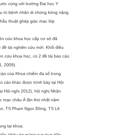
nước cùng với trường Đại học Y
u trị bệnh nhân di chứng bỏng nặng.
phẫu thuật ghép giác mạc lớp
hiên cứu khoa học cấp cơ sở đã
5 đề tài nghiên cứu mới. Khối điều
n cứu khoa học, có 2 đề tài báo cáo
1, 2009).
 cáo của Khoa chiếm đa số trong
 cáo khác được trình bày tại Hội
 Hội nghị 2012), hội nghị Nhãn
ác mạc châu Á lần thứ nhất năm
n, TS Phạm Ngọc Đông, TS Lê
ụng tại khoa:
ến: khâu ép máng sụn trực tiếp