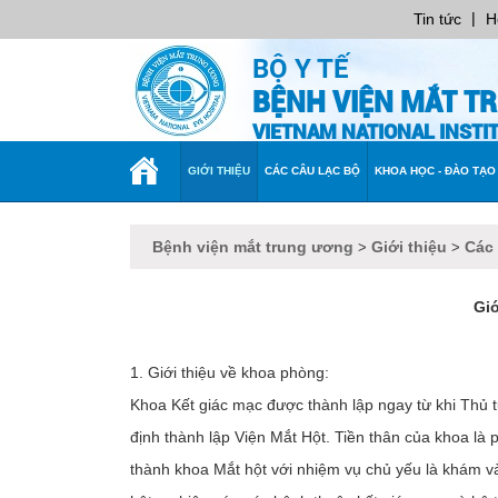
|
Tin tức
H
BỘ Y TẾ
BỆNH VIỆN MẮT T
VIETNAM NATIONAL INST
TRANG
GIỚI THIỆU
CÁC CÂU LẠC BỘ
KHOA HỌC - ĐÀO TẠO
CHỦ
Bệnh viện mắt trung ương
Giới thiệu
Các
>
>
Giớ
1. Giới thiệu về khoa phòng:
Khoa Kết giác mạc được thành lập ngay từ khi Thủ 
định thành lập Viện Mắt Hột. Tiền thân của khoa là
thành khoa Mắt hột với nhiệm vụ chủ yếu là khám và