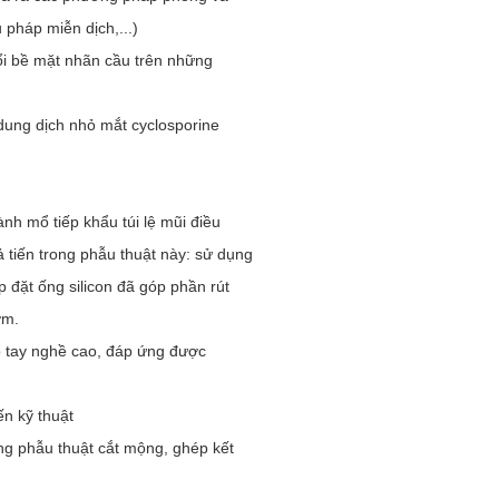
u pháp miễn dịch,...)
ổi bề mặt nhãn cầu trên những
dung dịch nhỏ mắt cyclosporine
h mổ tiếp khẩu túi lệ mũi điều
ả tiến trong phẫu thuật này: sử dụng
 đặt ống silicon đã góp phần rút
ớm.
ó tay nghề cao, đáp ứng được
ến kỹ thuật
ng phẫu thuật cắt mộng, ghép kết