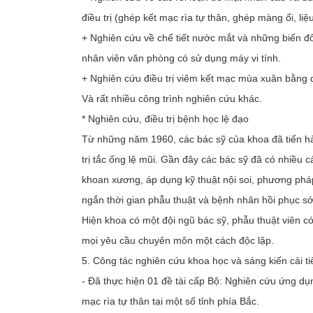
điều trị (ghép kết mạc rìa tự thân, ghép màng ối, liệ
+ Nghiên cứu về chế tiết nước mắt và những biến đ
nhân viên văn phòng có sử dụng máy vi tính.
+ Nghiên cứu điều trị viêm kết mạc mùa xuân bằng 
Và rất nhiều công trình nghiên cứu khác.
* Nghiên cứu, điều trị bệnh học lệ đạo
Từ những năm 1960, các bác sỹ của khoa đã tiến hàn
trị tắc ống lệ mũi. Gần đây các bác sỹ đã có nhiều c
khoan xương, áp dụng kỹ thuật nội soi, phương pháp
ngắn thời gian phẫu thuật và bệnh nhân hồi phục s
Hiện khoa có một đội ngũ bác sỹ, phẫu thuật viên c
mọi yêu cầu chuyên môn một cách độc lập.
5. Công tác nghiên cứu khoa học và sáng kiến cải ti
- Đã thực hiện 01 đề tài cấp Bộ: Nghiên cứu ứng dụ
mạc rìa tự thân tại một số tỉnh phía Bắc.