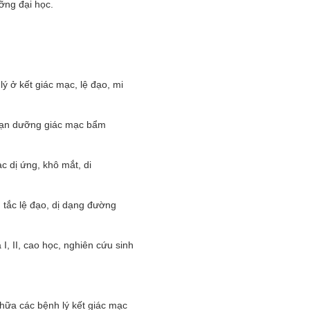
ỡng đại học.
ý ở kết giác mạc, lệ đạo, mi
 loạn dưỡng giác mạc bẩm
c dị ứng, khô mắt, di
m tắc lệ đạo, dị dạng đường
I, II, cao học, nghiên cứu sinh
chữa các bệnh lý kết giác mạc