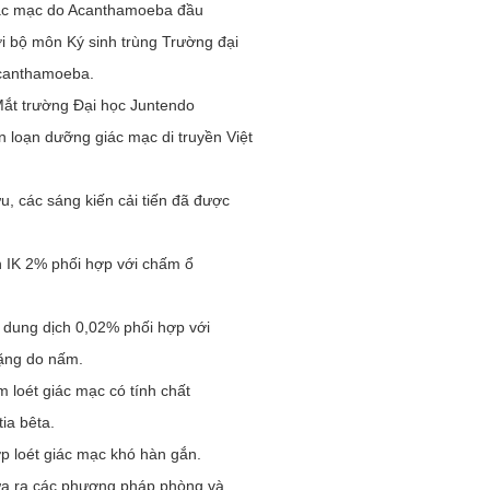
iác mạc do Acanthamoeba đầu
i bộ môn Ký sinh trùng Trường đại
Acanthamoeba.
Mắt trường Đại học Juntendo
 loạn dưỡng giác mạc di truyền Việt
u, các sáng kiến cải tiến đã được
h IK 2% phối hợp với chấm ổ
g dung dịch 0,02% phối hợp với
nặng do nấm.
m loét giác mạc có tính chất
ia bêta.
p loét giác mạc khó hàn gắn.
đưa ra các phương pháp phòng và