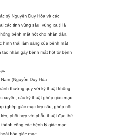
 Bác sỹ Nguyễn Duy Hòa và các
tại các tỉnh vùng sâu, vùng xa (Hà
chống bệnh mắt hột cho nhân dân.
c hình thái lâm sàng của bệnh mắt
h tác nhân gây bệnh mắt hột từ bệnh
mạc
iệt Nam (Nguyễn Duy Hòa –
hành thường quy với kỹ thuật không
c xuyên, các kỹ thuật ghép giác mạc
p (ghép giác mạc lớp sâu, ghép nội
ớn, phối hợp với phẫu thuật đục thể
rị thành công các bệnh lý giác mạc:
thoái hóa giác mạc.