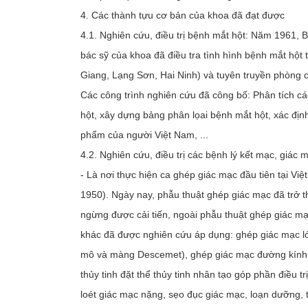
4. Các thành tựu cơ bản của khoa đã đạt được
4.1. Nghiên cứu, điều trị bệnh mắt hột: Năm 1961,
bác sỹ của khoa đã điều tra tình hình bệnh mắt hột 
Giang, Lạng Sơn, Hai Ninh) và tuyên truyền phòng 
Các công trình nghiên cứu đã công bố: Phân tích cá
hột, xây dựng bảng phân lọai bệnh mắt hột, xác địn
phẩm của người Việt Nam, ...
4.2. Nghiên cứu, điều trị các bệnh lý kết mạc, giác 
- Là nơi thực hiện ca ghép giác mạc đầu tiên tại V
1950). Ngày nay, phẫu thuật ghép giác mạc đã trở t
ngừng được cải tiến, ngoài phẫu thuật ghép giác mạ
khác đã được nghiên cứu áp dụng: ghép giác mạc lớ
mô và màng Descemet), ghép giác mạc đường kính l
thủy tinh đặt thể thủy tinh nhân tạo góp phần điều t
loét giác mạc nặng, sẹo đục giác mạc, loạn dưỡng, 