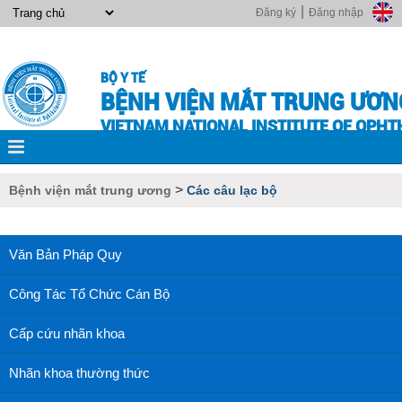
|
Đăng ký
Đăng nhập
BỘ Y TẾ
BỆNH VIỆN MẮT TRUNG ƯƠN
VIETNAM NATIONAL INSTITUTE OF OPH
>
Bệnh viện mắt trung ương
Các câu lạc bộ
Văn Bản Pháp Quy
Công Tác Tổ Chức Cán Bộ
Cấp cứu nhãn khoa
Nhãn khoa thường thức