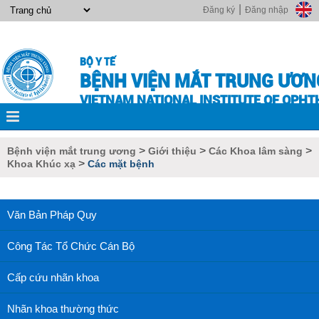
|
Đăng ký
Đăng nhập
BỘ Y TẾ
BỆNH VIỆN MẮT TRUNG ƯƠN
VIETNAM NATIONAL INSTITUTE OF OPH
>
>
>
Bệnh viện mắt trung ương
Giới thiệu
Các Khoa lâm sàng
>
Khoa Khúc xạ
Các mặt bệnh
Văn Bản Pháp Quy
Công Tác Tổ Chức Cán Bộ
Cấp cứu nhãn khoa
Nhãn khoa thường thức