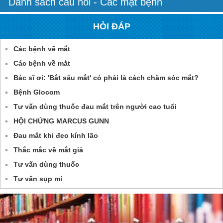
Danh sách câu hỏi - Các mặt bệnh
HỎI ĐÁP
Các bệnh về mắt
Các bệnh về mắt
Bác sĩ ơi: 'Bắt sâu mắt' có phải là cách chăm sóc mắt?
Bệnh Glocom
Tư vấn dùng thuốc đau mắt trên người cao tuổi
HỘI CHỨNG MARCUS GUNN
Đau mắt khi đeo kính lão
Thắc mắc về mắt giả
Tư vấn dùng thuốc
Tư vấn sụp mí