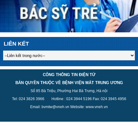
LIÊN KẾT
CỔNG THÔNG TIN ĐIỆN TỬ
BẢN QUYỀN THUỘC VỀ BỆNH VIỆN MẮT TRUNG ƯƠNG
Số 85 Bà Triệu, Phường Hai Bà Trưng, Hà nội
Tel: 024 3826 3
966
Hotline : 024 3944 5
196
Fax: 024 3945 4956
Email: bvmtw@vneh.vn Website: www.vneh.vn