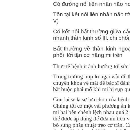
Có đường nối liên nhân não h
Tồn tại kết nối liên nhân não 
V)
Có kết nối bất thường giữa c
nhánh thần kinh số III, chi phố
Bất thường về thần kinh ngoạ
phối tới tận cơ nâng mi trên
Thực tế bệnh ít ảnh hưởng tới sức 
Trong trường hợp lo ngại vấn đề t
chuyên khoa về mắt để bác sĩ đánh
bắt buộc phải mổ khi mi bị sụp qu
Còn lại sẽ là sự lựa chọn của bện
Chúng tôi có một vài phương án k
mi hai bên chênh lệch nhau quá 2
thể được áp dụng để đưa mi trên về
bổ sung phẫu thuật treo cơ trán. 