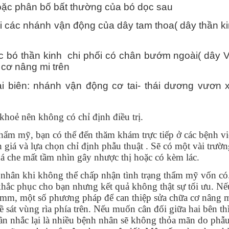
oặc phân bố bất thường của bó dọc sau
tới các nhánh vận động của dây tam thoa( dây thần k
ác bó thần kinh chi phối có chân bướm ngoài( dây 
i cơ nâng mi trên
i biên: nhánh vận động cơ tai- thái dương vươn x
khoẻ nên không có chỉ định điều trị.
hẩm mỹ, bạn có thể đến thăm khám trực tiếp ở các bệnh v
 giá và lựa chọn chỉ định phẫu thuật . Sẽ có một vài trườ
á che mất tầm nhìn gây nhược thị hoặc có kèm lác.
h nhân khi không thể chấp nhận tình trạng thẩm mỹ vốn có
hắc phục cho bạn nhưng kết quả không thật sự tối ưu. Nế
 mm, một số phương pháp để can thiệp sửa chữa cơ nâng 
 sát vùng rìa phía trên. Nếu muốn cân đối giữa hai bên th
Cần nhắc lại là nhiều bệnh nhân sẽ không thỏa mãn do phẫu