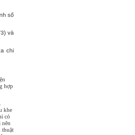
inh số
V3) và
a chi
iện
ng hợp
.
u khe
mi có
ì nên
 thuật