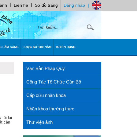
|
|
 ảnh
Liên hệ
Sơ đồ trang
Đăng nhập
|
C LÂM SÀNG
LƯỢC SỬ 100 NĂM
TUYỂN DỤNG
Văn Bản Pháp Quy
Công Tác Tổ Chức Cán Bộ
Cấp cứu nhãn khoa
Nhãn khoa thường thức
tôi lại
Thư viện ảnh
ất cân