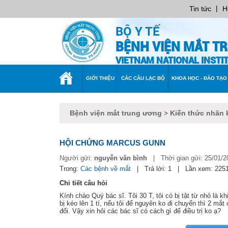
|
Tin tức
H
BỘ Y TẾ
BỆNH VIỆN MẮT T
VIETNAM NATIONAL INST
TRANG
GIỚI THIỆU
CÁC CÂU LẠC BỘ
KHOA HỌC - ĐÀO TẠO
CHỦ
Bệnh viện mắt trung ương
Kiến thức nhãn 
>
HỘI CHỨNG MARCUS GUNN
Người gửi:
nguyễn văn bình
|
Thời gian gửi:
25/01/2
Trong:
Các bệnh về mắt
|
Trả lời: 1
|
Lần xem: 225
Chi tiết câu hỏi
Kính chào Quý bác sĩ. Tôi 30 T, tôi có bị tật từ nhỏ là khi
bị kéo lên 1 tí, nếu tôi để nguyên ko đi chuyển thì 2 mắ
đối. Vậy xin hỏi các bác sĩ có cách gì để điều trị ko ạ?