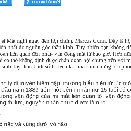
c sĩ Mắt nghĩ ngay đên hội chứng Marcus Gunn. Đây là hộ
iến nhất do nguồn gốc thần kinh. Tuy nhiên bạn không đề
oạn liên quan đến nhai- vận động mắt từ bao giờ. Hơn nữ
ôi có thể khẳng định được chẩn đoán hội chứng trên với m
i sinh dây thần kinh số III lệch lạc hoặc hội chứng hồi phụ
 lý di truyền hiếm gặp, thường biểu hiện từ lúc mớ
 đầu năm 1883 trên một bệnh nhân nữ 15 tuổi có co
n tượng vận động của mi mắt liên quan tới vận độn
ng thị lực, nguyên nhân chưa được làm rõ.
:
vỏ não và vùng dưới vỏ não