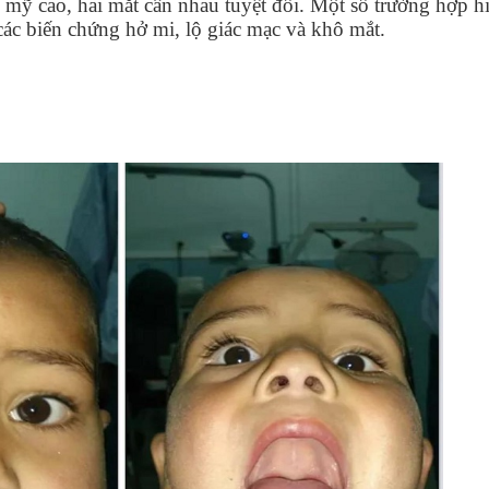
 mỹ cao, hai mắt cân nhau tuyệt đối. Một số trường hợp h
các biến chứng hở mi, lộ giác mạc và khô mắt.