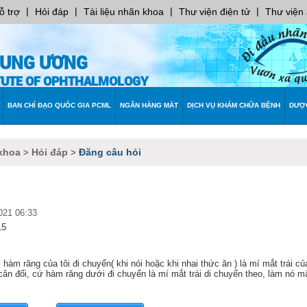
|
|
|
|
ỗ trợ
Hỏi đáp
Tài liệu nhãn khoa
Thư viện điện tử
Thư viện
RUNG ƯƠNG
ITUTE OF OPHTHALMOLOGY
BAN CHỈ ĐẠO QUỐC GIA PCML
NGÂN HÀNG MẮT
DỊCH VỤ KHÁM CHỮA BỆNH
DƯỢ
khoa
Hỏi đáp
Đăng câu hỏi
>
>
021 06:33
15
 hàm răng của tôi đi chuyển( khi nói hoặc khi nhai thức ăn ) là mí mắt trái của 
t cân đối, cứ hàm răng dưới đi chuyển là mí mắt trái di chuyển theo, làm nó m