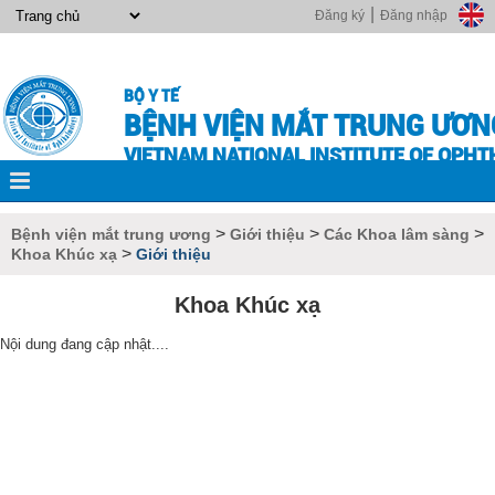
|
Đăng ký
Đăng nhập
BỘ Y TẾ
BỆNH VIỆN MẮT TRUNG ƯƠN
VIETNAM NATIONAL INSTITUTE OF OPH
>
>
>
Bệnh viện mắt trung ương
Giới thiệu
Các Khoa lâm sàng
>
Khoa Khúc xạ
Giới thiệu
Khoa Khúc xạ
Nội dung đang cập nhật....