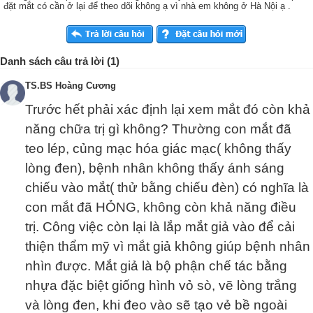
đặt mắt có cần ở lại để theo dõi không ạ vì nhà em không ở Hà Nội ạ .
Danh sách câu trả lời (1)
TS.BS Hoàng Cương
Trước hết phải xác định lại xem mắt đó còn khả
năng chữa trị gì không? Thường con mắt đã
teo lép, củng mạc hóa giác mạc( không thấy
lòng đen), bệnh nhân không thấy ánh sáng
chiếu vào mắt( thử bằng chiếu đèn) có nghĩa là
con mắt đã HỎNG, không còn khả năng điều
trị. Công việc còn lại là lắp mắt giả vào để cải
thiện thẩm mỹ vì mắt giả không giúp bệnh nhân
nhìn được. Mắt giả là bộ phận chế tác bằng
nhựa đặc biệt giống hình vỏ sò, vẽ lòng trắng
và lòng đen, khi đeo vào sẽ tạo vẻ bề ngoài