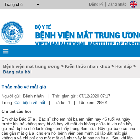
|
Đăng ký
Đăng nhập
BỘ Y TẾ
BỆNH VIỆN MẮT TRUNG ƯƠN
VIETNAM NATIONAL INSTITUTE OF OPH
>
>
>
Bệnh viện mắt trung ương
Kiến thức nhãn khoa
Hỏi đáp
Đăng câu hỏi
Thắc mắc về mắt giả
Người gửi:
Bệnh nhân
|
Thời gian gửi:
07/12/2020 07:17
Trong:
Các bệnh về mắt
|
Trả lời: 1
|
Lần xem: 28801
Chi tiết câu hỏi
Em chào Bác Sĩ ạ . Bác sĩ cho em hỏi ba em năm nay 46 tuổi và ngày
trước khi trẻ không may bị đá bay vô mắt do không chữa trị kịp nên bây
giờ mắt bị teo nhỏ lại không còn thấy tròng đen nữa .Bây giờ ba e có nhu
cầu gắn mắt giả ạ ,cho em hỏi bệnh viện bên mình có lắp đặt mắt giả
không ạ và chi phí cho một mắt giả như vậy là bao nhiêu ạ . Sau khi lắp