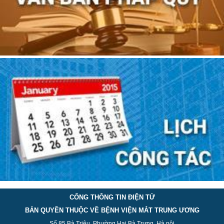
CỔNG THÔNG TIN ĐIỆN TỬ
BẢN QUYỀN THUỘC VỀ BỆNH VIỆN MẮT TRUNG ƯƠNG
Số 85 Bà Triệu, Phường Hai Bà Trưng, Hà nội