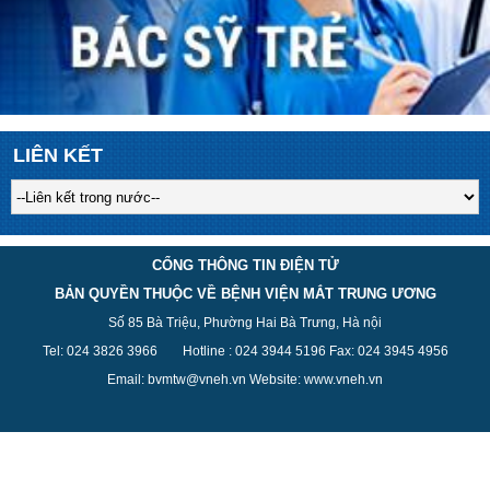
LIÊN KẾT
CỔNG THÔNG TIN ĐIỆN TỬ
BẢN QUYỀN THUỘC VỀ BỆNH VIỆN MẮT TRUNG ƯƠNG
Số 85 Bà Triệu, Phường Hai Bà Trưng, Hà nội
Tel: 024 3826 3
966
Hotline : 024 3944 5
196
Fax: 024 3945 4956
Email: bvmtw@vneh.vn Website: www.vneh.vn