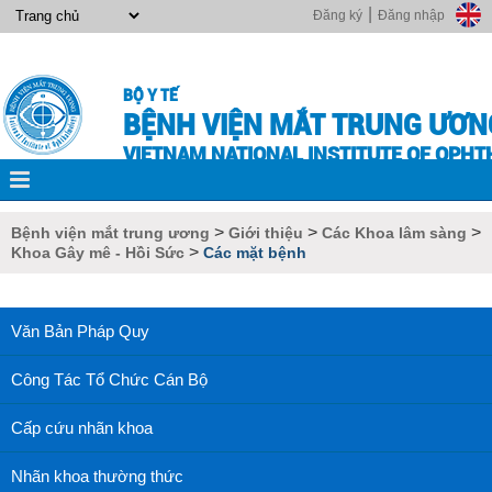
|
Đăng ký
Đăng nhập
BỘ Y TẾ
BỆNH VIỆN MẮT TRUNG ƯƠN
VIETNAM NATIONAL INSTITUTE OF OPH
>
>
>
Bệnh viện mắt trung ương
Giới thiệu
Các Khoa lâm sàng
>
Khoa Gây mê - Hồi Sức
Các mặt bệnh
Văn Bản Pháp Quy
Công Tác Tổ Chức Cán Bộ
Cấp cứu nhãn khoa
Nhãn khoa thường thức