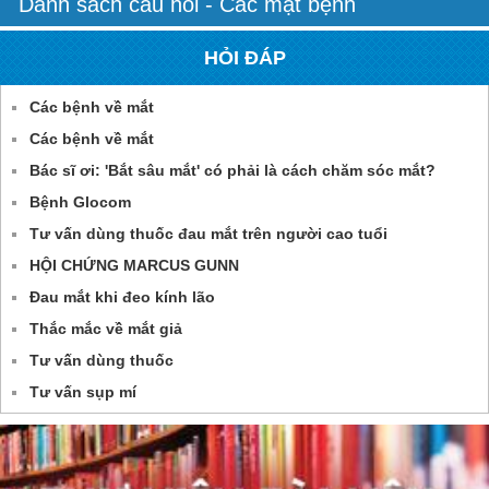
Danh sách câu hỏi - Các mặt bệnh
HỎI ĐÁP
Các bệnh về mắt
Các bệnh về mắt
Bác sĩ ơi: 'Bắt sâu mắt' có phải là cách chăm sóc mắt?
Bệnh Glocom
Tư vấn dùng thuốc đau mắt trên người cao tuổi
HỘI CHỨNG MARCUS GUNN
Đau mắt khi đeo kính lão
Thắc mắc về mắt giả
Tư vấn dùng thuốc
Tư vấn sụp mí