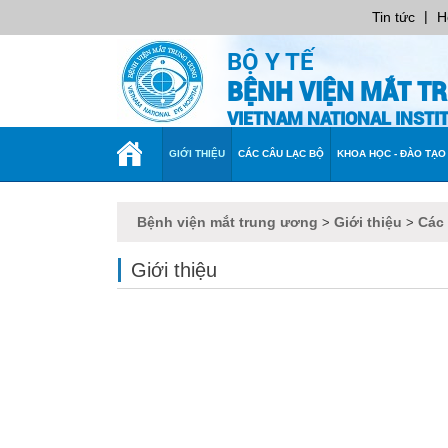
|
Tin tức
H
BỘ Y TẾ
BỆNH VIỆN MẮT T
VIETNAM NATIONAL INST
TRANG
GIỚI THIỆU
CÁC CÂU LẠC BỘ
KHOA HỌC - ĐÀO TẠO
CHỦ
Bệnh viện mắt trung ương
Giới thiệu
Các
>
>
Giới thiệu