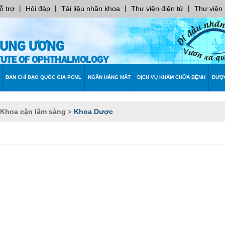
|
|
|
|
ỗ trợ
Hỏi đáp
Tài liệu nhãn khoa
Thư viện điện tử
Thư viện
RUNG ƯƠNG
ITUTE OF OPHTHALMOLOGY
BAN CHỈ ĐẠO QUỐC GIA PCML
NGÂN HÀNG MẮT
DỊCH VỤ KHÁM CHỮA BỆNH
DƯỢ
 Khoa cận lâm sàng
Khoa Dược
>