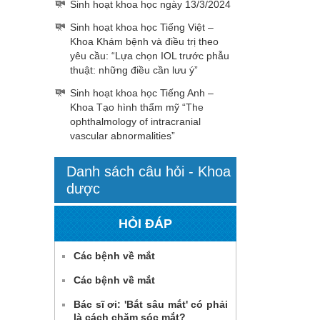
Sinh hoạt khoa học ngày 13/3/2024
Sinh hoạt khoa học Tiếng Việt –
Khoa Khám bệnh và điều trị theo
yêu cầu: “Lựa chọn IOL trước phẫu
thuật: những điều cần lưu ý”
Sinh hoạt khoa học Tiếng Anh –
Khoa Tạo hình thẩm mỹ “The
ophthalmology of intracranial
vascular abnormalities”
Danh sách câu hỏi - Khoa
dược
HỎI ĐÁP
Các bệnh về mắt
Các bệnh về mắt
Bác sĩ ơi: 'Bắt sâu mắt' có phải
là cách chăm sóc mắt?