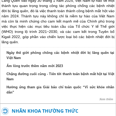
Lãng Quên vào ngày 30 tháng 1 năm 2025, Việt Nam tự hào về một
thành tựu quan trọng trong công tác phòng chống các bệnh nhiệt
đới bị lãng quên, đó là việc thanh toán thành công bệnh mắt hột vào
năm 2024. Thành tựu này không chỉ là niềm tự hào của Việt Nam
mà còn là minh chứng cho cam kết mạnh mẽ của Chính phủ trong
việc thực hiện các mục tiêu toàn cầu của Tổ chức Y tế Thế giới
(WHO) trong lộ trình 2021−2030, và các cam kết trong Tuyên bố
Kigali 2022, góp phần vào chiến lược loại bỏ các bệnh nhiệt đới bị
lãng quên.
Ngày thế giới phòng chống các bệnh nhiệt đới bị lãng quên tại
Việt Nam
Ấm lòng trước thềm năm mới 2023
Chặng đường cuối cùng - Tiến tới thanh toán bệnh mắt hột tại Việt
Nam
Hưởng ứng tham gia Giải báo chí toàn quốc “Vì sức khỏe nhân
dân”
Xem thêm
NHÃN KHOA THƯỜNG THỨC