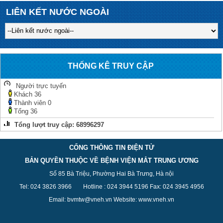
LIÊN KẾT NƯỚC NGOÀI
THỐNG KÊ TRUY CẬP
Người trực tuyến
Khách
36
Thành viên
0
Tổng
36
Tổng lượt truy cập:
68996297
CỔNG THÔNG TIN ĐIỆN TỬ
BẢN QUYỀN THUỘC VỀ BỆNH VIỆN MẮT TRUNG ƯƠNG
Số 85 Bà Triệu, Phường Hai Bà Trưng, Hà nội
Tel: 024 3826 3
966
Hotline : 024 3944 5
196
Fax: 024 3945 4956
Email: bvmtw@vneh.vn Website: www.vneh.vn