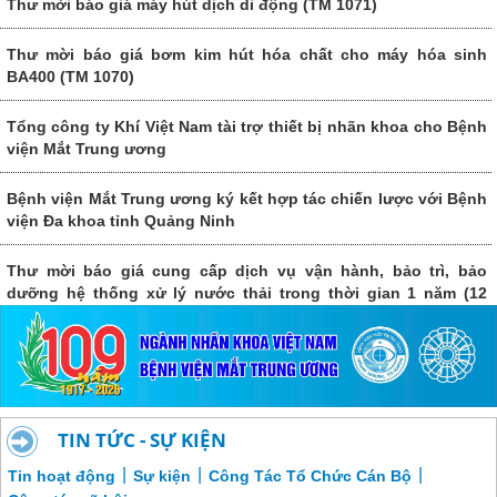
Thư mời báo giá máy hút dịch di động (TM 1071)
Thư mời báo giá bơm kim hút hóa chất cho máy hóa sinh
BA400 (TM 1070)
Tổng công ty Khí Việt Nam tài trợ thiết bị nhãn khoa cho Bệnh
viện Mắt Trung ương
Bệnh viện Mắt Trung ương ký kết hợp tác chiến lược với Bệnh
viện Đa khoa tỉnh Quảng Ninh
Thư mời báo giá cung cấp dịch vụ vận hành, bảo trì, bảo
dưỡng hệ thống xử lý nước thải trong thời gian 1 năm (12
tháng) giai đoạn 2026-2027 của Bệnh viện Mắt Trung ương.
TIN TỨC - SỰ KIỆN
|
|
|
Tin hoạt động
Sự kiện
Công Tác Tổ Chức Cán Bộ