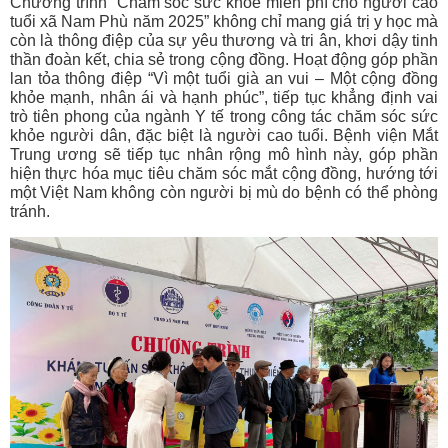
Chương trình “Chăm sóc sức khỏe miễn phí cho người cao
tuổi xã Nam Phù năm 2025” không chỉ mang giá trị y học mà
còn là thông điệp của sự yêu thương và tri ân, khơi dậy tinh
thần đoàn kết, chia sẻ trong cộng đồng. Hoạt động góp phần
lan tỏa thông điệp “Vì một tuổi già an vui – Một cộng đồng
khỏe mạnh, nhân ái và hạnh phúc”, tiếp tục khẳng định vai
trò tiên phong của ngành Y tế trong công tác chăm sóc sức
khỏe người dân, đặc biệt là người cao tuổi.
Bệnh viện Mắt
Trung ương sẽ tiếp tục nhân rộng mô hình này, góp phần
hiện thực hóa mục tiêu chăm sóc mắt cộng đồng, hướng tới
một Việt Nam không còn người bị mù do bệnh có thể phòng
tránh.