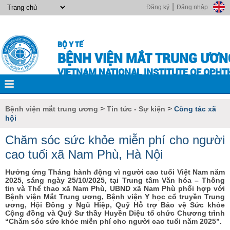
|
Đăng ký
Đăng nhập
BỘ Y TẾ
BỆNH VIỆN MẮT TRUNG ƯƠN
VIETNAM NATIONAL INSTITUTE OF OPH
>
>
Bệnh viện mắt trung ương
Tin tức - Sự kiện
Công tác xã
hội
Chăm sóc sức khỏe miễn phí cho người
cao tuổi xã Nam Phù, Hà Nội
Hưởng ứng Tháng hành động vì người cao tuổi Việt Nam năm
2025, sáng ngày 25/10/2025, tại Trung tâm Văn hóa – Thông
tin và Thể thao xã Nam Phù, UBND xã Nam Phù phối hợp với
Bệnh viện Mắt Trung ương, Bệnh viện Y học cổ truyền Trung
ương, Hội Đông y Ngũ Hiệp, Quỹ Hỗ trợ Bảo vệ Sức khỏe
Cộng đồng và Quỹ Sư thầy Huyền Diệu tổ chức Chương trình
“Chăm sóc sức khỏe miễn phí cho người cao tuổi năm 2025”.