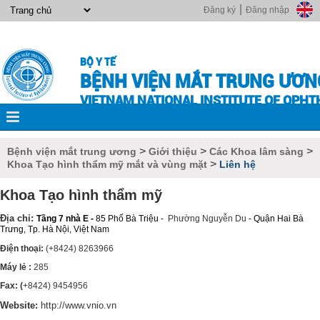
|
Đăng ký
Đăng nhập
BỘ Y TẾ
BỆNH VIỆN MẮT TRUNG ƯƠN
VIETNAM NATIONAL INSTITUTE OF OPH
>
>
>
Bệnh viện mắt trung ương
Giới thiệu
Các Khoa lâm sàng
>
Khoa Tạo hình thẩm mỹ mắt và vùng mặt
Liên hệ
Khoa Tạo hình thẩm mỹ
Địa chỉ:
Tầng 7 nhà E -
85 Phố Bà Triệu -
Phường Nguyễn Du
- Quận Hai Bà
Trưng, Tp. Hà Nội, Việt Nam
Điện thoại:
(+8424) 8263966
Máy lẻ :
285
Fax: (
+8424) 9454956
Website:
http://www.vnio.vn