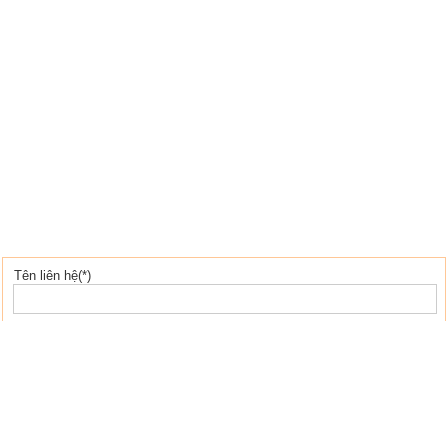
Tên liên hệ(*)
Địa chỉ email(*)
Tiêu đề(*)
Cơ quan