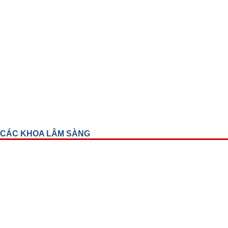
CÁC KHOA LÂM SÀNG
Khoa mắt trẻ em
Khoa chấn thương
Khoa kết giác mạc
Khoa Glôcôm