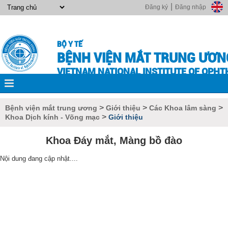
|
Đăng ký
Đăng nhập
BỘ Y TẾ
BỆNH VIỆN MẮT TRUNG ƯƠN
VIETNAM NATIONAL INSTITUTE OF OPH
>
>
>
Bệnh viện mắt trung ương
Giới thiệu
Các Khoa lâm sàng
>
Khoa Dịch kính - Võng mạc
Giới thiệu
Khoa Đáy mắt, Màng bồ đào
Nội dung đang cập nhật....