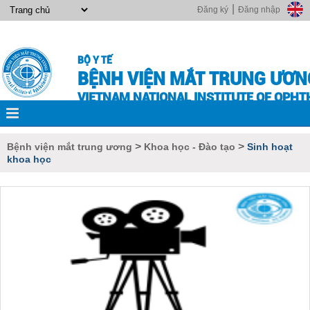
|
Đăng ký
Đăng nhập
BỘ Y TẾ
BỆNH VIỆN MẮT TRUNG ƯƠN
VIETNAM NATIONAL INSTITUTE OF OPH
>
>
Bệnh viện mắt trung ương
Khoa học - Đào tạo
Sinh hoạt
khoa học