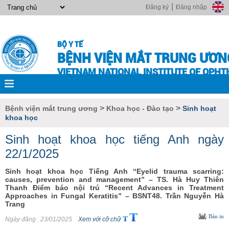
|
Đăng ký
Đăng nhập
BỘ Y TẾ
BỆNH VIỆN MẮT TRUNG ƯƠN
VIETNAM NATIONAL INSTITUTE OF OPH
>
>
Bệnh viện mắt trung ương
Khoa học - Đào tạo
Sinh hoạt
khoa học
Sinh hoạt khoa học tiếng Anh ngày
22/1/2025
Sinh hoạt khoa học Tiếng Anh “Eyelid trauma scarring:
causes, prevention and management” – TS. Hà Huy Thiên
Thanh Điểm báo nội trú “Recent Advances in Treatment
Approaches in Fungal Keratitis” – BSNT48. Trần Nguyễn Hà
Trang
Bản in
Ngày đăng
: 23/01/2025
Xem với cỡ chữ