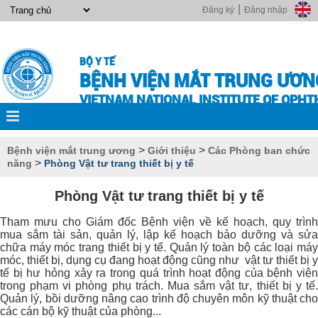
|
Đăng ký
Đăng nhập
BỘ Y TẾ
BỆNH VIỆN MẮT TRUNG ƯƠN
VIETNAM NATIONAL INSTITUTE OF OPH
>
>
Bệnh viện mắt trung ương
Giới thiệu
Các Phòng ban chức
>
năng
Phòng Vật tư trang thiết bị y tế
Phòng Vật tư trang thiết bị y tế
Tham mưu cho Giám đốc Bệnh viện về kế hoạch, quy trình
mua sắm tài sản, quản lý, lập kế hoạch bảo dưỡng và sửa
chữa máy móc trang thiết bị y tế. Quản lý toàn bộ các loại máy
móc, thiết bị, dụng cụ đang hoạt động cũng như vật tư thiết bị y
tế bị hư hỏng xảy ra trong quá trình hoạt động của bệnh viện
trong phạm vi phòng phụ trách. Mua sắm vật tư, thiết bị y tế.
Quản lý, bồi dưỡng nâng cao trình độ chuyên môn kỹ thuật cho
các cán bộ kỹ thuật của phòng...