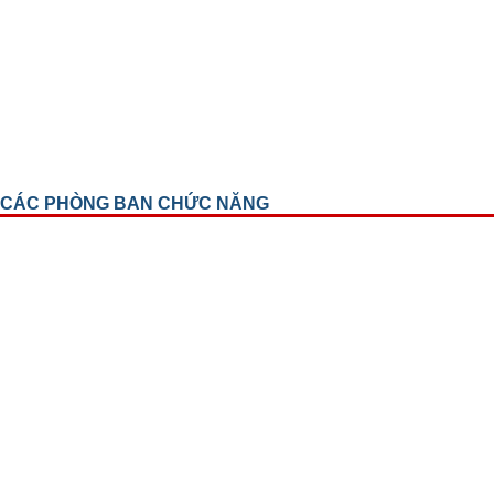
CÁC PHÒNG BAN CHỨC NĂNG
Phòng Kế hoạch tổng hợp
Phòng tổ chức cán bộ
Trung Tâm Đào Tạo Và Chỉ Đạo Tuyến
Phòng điều dưỡng
Phòng Tài Chính Kế Toán
Phòng Hành Chính Quản Trị
Phòng Công Nghệ Thông Tin