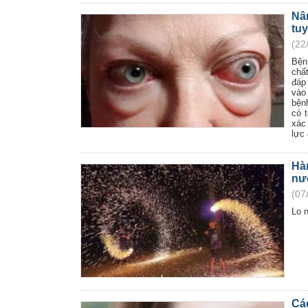
Nâ
tuy
(22
Bện
chấ
đáp
vào
bện
có 
xác
lực 
Hà
nư
(07
Lo n
Cá