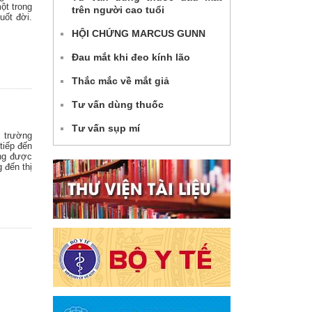
ột trong
trên người cao tuổi
uốt đời.
HỘI CHỨNG MARCUS GUNN
Đau mắt khi đeo kính lão
Thắc mắc về mắt giả
Tư vấn dùng thuốc
Tư vấn sụp mí
i trường
tiếp đến
ông được
 đến thị