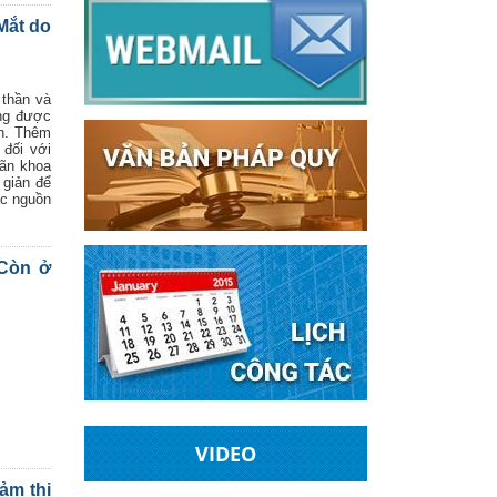
Mắt do
 thần và
ông được
nh. Thêm
 đối với
hãn khoa
 giản để
ác nguồn
 Còn ở
VIDEO
ảm thị