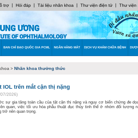
|
|
|
|
ỗ trợ
Hỏi đáp
Tài liệu nhãn khoa
Thư viện điện tử
Thư viện
RUNG ƯƠNG
ITUTE OF OPHTHALMOLOGY
BAN CHỈ ĐẠO QUỐC GIA PCML
NGÂN HÀNG MẮT
DỊCH VỤ KHÁM CHỮA BỆNH
DƯỢ
khoa
Nhãn khoa thưởng thức
>
t IOL trên mắt cận thị nặng
/07/2026)
ớc sự gia tăng toàn cầu của tật cận thị nặng và nguy cơ biến chứng đe dọa
liên quan, việc tối ưu hóa phẫu thuật đục thủy tinh thể ở nhóm đối tượng 
 trở nên quan trọng.