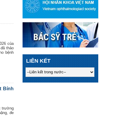
026 của
 đã thảo
cho bệnh
LIÊN KẾT
t Bính
c trường
nặng, đe