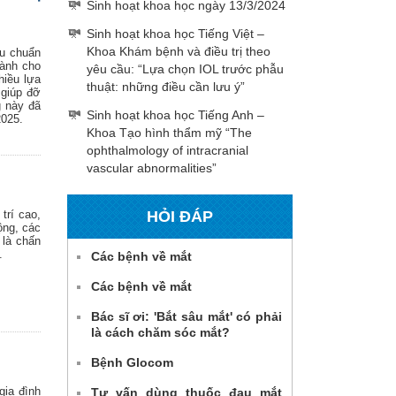
Sinh hoạt khoa học ngày 13/3/2024
Sinh hoạt khoa học Tiếng Việt –
Khoa Khám bệnh và điều trị theo
êu chuẩn
dành cho
yêu cầu: “Lựa chọn IOL trước phẫu
hiều lựa
thuật: những điều cần lưu ý”
 giúp đỡ
g này đã
Sinh hoạt khoa học Tiếng Anh –
2025.
Khoa Tạo hình thẩm mỹ “The
ophthalmology of intracranial
vascular abnormalities”
HỎI ĐÁP
trí cao,
ộng, các
 là chấn
.
Các bệnh về mắt
Các bệnh về mắt
Bác sĩ ơi: 'Bắt sâu mắt' có phải
là cách chăm sóc mắt?
Bệnh Glocom
gia đình
Tư vấn dùng thuốc đau mắt