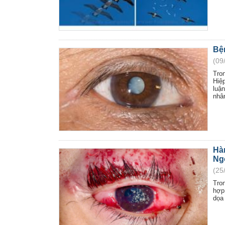
Bện
(09
Tro
Hiệ
luậ
nhân
Hà
Ng
(25
Tro
hợp
dọa 