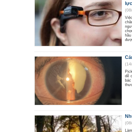
lực
(08
Việ
chă
ngư
chọ
hầu
đượ
Cả
(14
Pick
dễ 
bác
thươ
Nhữ
(08
Làm