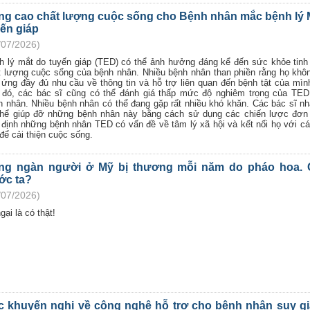
ng cao chất lượng cuộc sống cho Bệnh nhân mắc bệnh lý 
ến giáp
/07/2026)
h lý mắt do tuyến giáp (TED) có thể ảnh hưởng đáng kể đến sức khỏe tinh
t lượng cuộc sống của bệnh nhân. Nhiều bệnh nhân than phiền rằng họ kh
 ứng đầy đủ nhu cầu về thông tin và hỗ trợ liên quan đến bệnh tật của mì
 đó, các bác sĩ cũng có thể đánh giá thấp mức độ nghiêm trọng của TED
h nhân. Nhiều bệnh nhân có thể đang gặp rất nhiều khó khăn. Các bác sĩ n
thể giúp đỡ những bệnh nhân này bằng cách sử dụng các chiến lược đơn
 định những bệnh nhân TED có vấn đề về tâm lý xã hội và kết nối họ với c
để cải thiện cuộc sống.
ng ngàn người ở Mỹ bị thương mỗi năm do pháo hoa.
ớc ta?
/07/2026)
gại là có thật!
c khuyến nghị về công nghệ hỗ trợ cho bệnh nhân suy gi