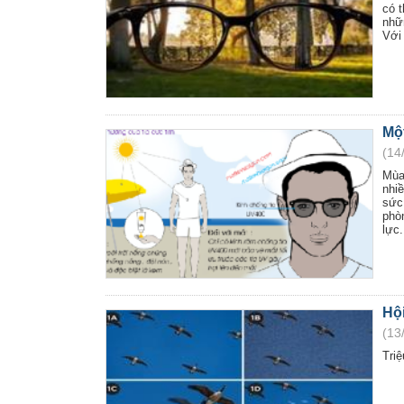
có 
nhữ
Với 
Mộ
(14
Mùa
nhi
sức
phò
lực.
Hội
(13
Triệ