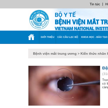
|
Tin tức
H
BỘ Y TẾ
BỆNH VIỆN MẮT T
VIETNAM NATIONAL INST
TRANG
GIỚI THIỆU
CÁC CÂU LẠC BỘ
KHOA HỌC - ĐÀO TẠO
CHỦ
Bệnh viện mắt trung ương
Kiến thức nhãn 
>
Đặ
(31
Trư
có 
càng