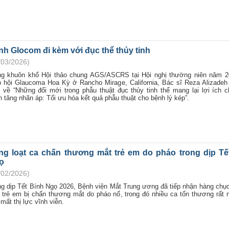
h Glocom đi kèm với đục thể thủy tinh
/03/2026)
ng khuôn khổ Hội thảo chung AGS/ASCRS tại Hội nghị thường niên năm 2
p hội Glaucoma Hoa Kỳ ở Rancho Mirage, California, Bác sĩ Reza Alizadeh
n về “Những đổi mới trong phẫu thuật đục thủy tinh thể mang lại lợi ích 
 tăng nhãn áp: Tối ưu hóa kết quả phẫu thuật cho bệnh lý kép”.
ng loạt ca chấn thương mắt trẻ em do pháo trong dịp Tế
ọ
/02/2026)
ng dịp Tết Bính Ngọ 2026, Bệnh viện Mắt Trung ương đã tiếp nhận hàng chụ
 trẻ em bị chấn thương mắt do pháo nổ, trong đó nhiều ca tổn thương rất 
mất thị lực vĩnh viễn.