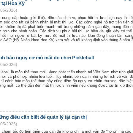
 tại Hoa Kỳ
/06/2026)
c cung cấp hoặc giới thiệu đến các dịch vụ phục hồi thị lực hiện nay là ti
m sóc cho tất cả bệnh nhân bị mất thị lực. Các công nghệ hỗ trợ tiên tiến 
ời khiếm thị đã phát triển mạnh mẽ trong những năm gần đây, mang đến n
n hơn cho bệnh nhân. Các dịch vụ phục hồi thị lực hiện đại giờ đây có thể
 hết mọi người ở bất kỳ mức độ mất thị lực nào. Bản đồng thuận lâm sàn
c AAO (Hội Nhãn khoa Hoa Kỳ) xem xét và tái khẳng định vào tháng 3 năm 
nh báo nguy cơ mù mắt do chơi Pickleball
/05/2026)
leball là môn thể thao mới, đang phát triển nhanh tại Việt Nam nhờ tính giải 
chơi và phù hợp nhiều lứa tuổi. Tuy nhiên, bên cạnh những lợi ích về vận đ
 sĩ cảnh báo môn thể thao này cũng tiềm ẩn nguy cơ chấn thương, đặc biệt
ng mắt, có thể dẫn đến mất thị lực vĩnh viễn nếu không được xử trí kịp thời
ng điều cần biết để quản lý tật cận thị
/05/2026)
 chậm tốc độ tiến triển của cận thị không chỉ là một vấn đề “nóng” mà các 