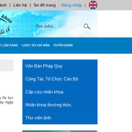
|
|
 ảnh
Liên hệ
Sơ đồ trang
Đăng nhập
|
C LÂM SÀNG
LƯỢC SỬ 100 NĂM
TUYỂN DỤNG
Văn Bản Pháp Quy
Công Tác Tổ Chức Cán Bộ
Cấp cứu nhãn khoa
 thị lực
này ngày
Nhãn khoa thường thức
Thư viện ảnh