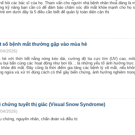
thể hỏi các bác sĩ của họ. Tham vấn cho người nhà bệnh nhân thoả đáng là m
ng kỹ năng bạn cần có để đảm bảo chăm sóc đôi mắt khỏe mạnh cho họ s
trẻ em dưới đây là 5 điều cần biết để quản lý toàn diện cận thị
t số bệnh mắt thường gặp vào mùa hè
/04/2026)
 hè với thời tiết nắng nóng kéo dài, cường độ tia cực tím (UV) cao, mô
ều bụi bẩn cùng các hoạt động như bơi lội… là những yếu tố ảnh hưởng trực 
 khỏe đôi mắt. Đây cũng là thời điểm gia tăng các bệnh lý về mắt, nếu kh
ng ngừa và xử trí đúng cách có thể gây biến chứng, ảnh hưởng nghiêm trọng
 chứng tuyết thị giác (Visual Snow Syndrome)
/04/2026)
u chứng, nguyên nhân, chẩn đoán và điều trị