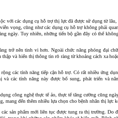
ộc với các dụng cụ hỗ trợ thị lực
đã được sử dụng từ lâu,
 viễn vọng, cũng như các dụng cụ hỗ trợ không phải qua
àng ngày. Tuy nhiên, những tiến bộ gần đây có thể khôn
àng trở nên tinh vi hơn. Ngoài chức năng phóng đại chữ
 thập và hiển thị thông tin rõ ràng từ khoảng cách xa
hoặ
rộng các tính năng tiếp cận
hỗ trợ
.
Có rất nhiều ứng dụ
ị
và các tính năng
này được
bổ sung
,
phát triển và
nâ
dụng công nghệ thực tế ảo
,
thực tế tăng cường cũng ngà
ng, mang đến thêm nhiều lựa chọn cho bệnh nhân thị lực 
, các sản phẩm mới liên tục được tung ra thị trường
. D
o 