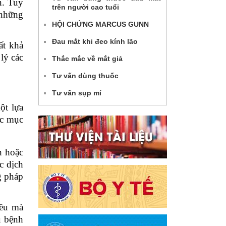
n. Tuy
trên người cao tuổi
 những
HỘI CHỨNG MARCUS GUNN
Đau mắt khi đeo kính lão
ất khả
lý các
Thắc mắc về mắt giả
Tư vấn dùng thuốc
Tư vấn sụp mí
ột lựa
ợc mục
h hoặc
c dịch
g pháp
iều mà
u bệnh