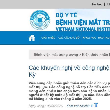
|
Tin tức
H
BỘ Y TẾ
BỆNH VIỆN MẮT T
VIETNAM NATIONAL INST
TRANG
GIỚI THIỆU
CÁC CÂU LẠC BỘ
KHOA HỌC - ĐÀO TẠO
CHỦ
Bệnh viện mắt trung ương
Kiến thức nhãn 
>
Các khuyến nghị về công nghệ 
Kỳ
Việc cung cấp hoặc giới thiệu đến các dịch vụ p
mất thị lực. Các công nghệ hỗ trợ tiên tiến dà
mang đến nhiều lựa chọn hơn cho bệnh nhân. Các
người ở bất kỳ mức độ mất thị lực nào. Bản đ
tái khẳng định vào tháng 3 năm 2025.
Ngày đăng
: 08/06/2026
Xem với cỡ chữ