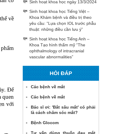
hân có
Sinh hoạt khoa học ngày 13/3/2024
Sinh hoạt khoa học Tiếng Việt –
Khoa Khám bệnh và điều trị theo
thể về
yêu cầu: “Lựa chọn IOL trước phẫu
thuật: những điều cần lưu ý”
Sinh hoạt khoa học Tiếng Anh –
Khoa Tạo hình thẩm mỹ “The
n phẩm
ophthalmology of intracranial
vascular abnormalities”
HỎI ĐÁP
Các bệnh về mắt
ày. Để
a quen
Các bệnh về mắt
en với
Bác sĩ ơi: 'Bắt sâu mắt' có phải
là cách chăm sóc mắt?
Bệnh Glocom
Tư vấn dùng thuốc đau mắt