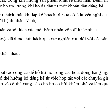
u dài, trong khi những sản phẩm khác sẽ biến mất. Bệnh n
 hỗ trợ, trong khi họ đã đầu tư một khoản tiền đáng kể.
ều thách thức khi lập kế hoạch
,
đưa ra các khuyến nghị cụ 
ới bệnh nhân. Ví dụ:
hân và sở thích của mỗi bệnh nhân
vốn dĩ
khác nhau.
oặc đã được thử thách
qua
các
nghiên cứu đối với các sả
 khác nhau.
ạt các công cụ để hỗ trợ họ trong các hoạt động hàng ng
 có thể hưởng lợi đáng kể từ việc hợp tác với các chuyên gi
a họ và có thể cung cấp cho họ cơ hội khám phá và làm qu
.