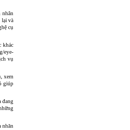
h nhân
 lại
và
ghệ cụ
c khác
/eye-
ịch vụ
u, xem
ó giúp
a đang
 những
a nhãn