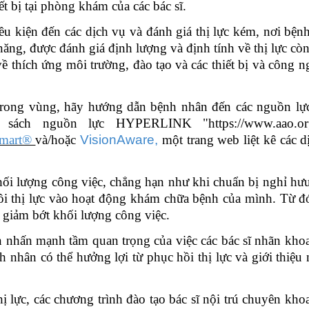
ết bị tại phòng khám của các bác sĩ.
ều kiện đến các dịch vụ và đánh giá thị lực kém, nơi bện
ng, được đánh giá định lượng và định tính về thị lực còn
ề thích ứng môi trường, đào tạo
và các thiết bị và công n
 trong
vùng
, hãy hướng dẫn bệnh nhân đến các nguồn lự
h sách nguồn lực
HYPERLINK "https://www.aao.org
mart®
và/hoặc
VisionAware,
một trang web liệt kê các d
ối lượng công việc, chẳng hạn như khi chuẩn bị nghỉ hư
hồi thị lực vào hoạt động khám chữa bệnh của mình
. T
ừ đ
i giảm bớt khối lượng công việc.
ên nhấn mạnh tầm quan trọng của việc các bác sĩ nhãn kho
 nhân có thể hưởng lợi từ phục hồi thị lực và giới thiệu
ị lực, các chương trình đào tạo bác sĩ nội trú chuyên kho