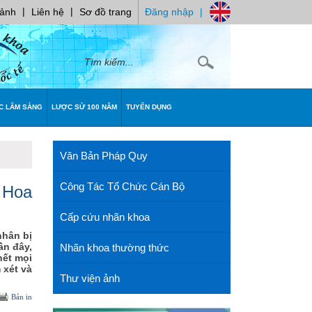
|
|
 ảnh
Liên hệ
Sơ đồ trang
Đăng nhập
|
C LÂM SÀNG
LƯỢC SỬ 100 NĂM
TUYỂN DỤNG
Văn Bản Pháp Quy
Công Tác Tổ Chức Cán Bộ
i Hoa
Cấp cứu nhãn khoa
nhân bị
ần đây,
Nhãn khoa thường thức
hết mọi
 xét và
Thư viện ảnh
Bản in