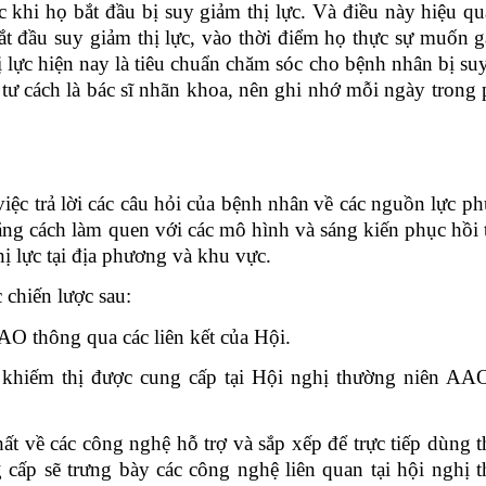
c khi họ bắt đầu bị suy giảm thị lực. Và điều này hiệu qu
ắt đầu
suy giảm thị lực, vào thời điểm họ thực sự
muốn g
hị lực hiện nay là tiêu chuẩn chăm sóc cho bệnh nhân bị su
ới tư cách là bác sĩ nhãn khoa, nên ghi nhớ mỗi ngày trong
iệc trả lời các câu hỏi của bệnh
nhân
về
các ngu
ồn lực ph
ằng cách làm quen với các mô hình và sáng kiến phục hồi t
ị lực tại địa phương và khu vực.
c chiến lược sau:
AO
thông qua các liên kết
của Hội
.
 khiếm thị được cung cấp tại Hội nghị thường niên AAO
t về các công nghệ hỗ trợ và sắp xếp để trực tiếp dùng t
cấp sẽ trưng bày các công nghệ liên quan tại hội nghị 