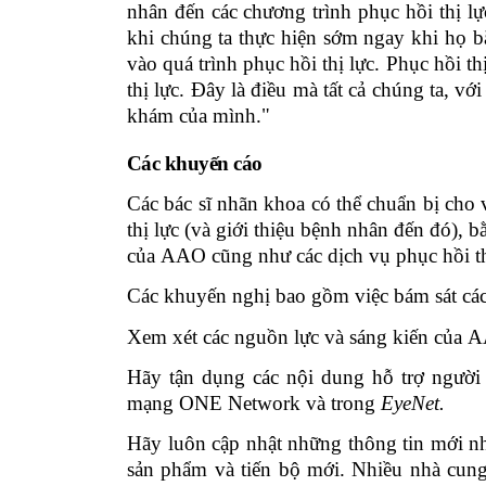
nhân đến các chương trình phục hồi thị lự
khi chúng ta thực hiện sớm
ngay khi họ b
vào quá trình phục hồi thị lực. Phục hồi t
thị lực. Đây là điều mà tất cả chúng ta, v
khám của mình."
Các khuyến
cáo
Các bác sĩ nhãn khoa có thể chuẩn bị cho v
thị lực (
và giới thiệu bệnh nhân đến
đó),
b
của
AAO
cũng như các dịch vụ phục hồi th
Các khuyến nghị bao gồm việc
bám sát
cá
Xem xét các nguồn lực và sáng kiến của
A
Hãy tận dụng các nội dung hỗ trợ người
mạng ONE Network và trong
EyeNet.
Hãy luôn cập nhật những thông tin mới nhấ
sản phẩm và tiến bộ mới. Nhiều nhà cung 