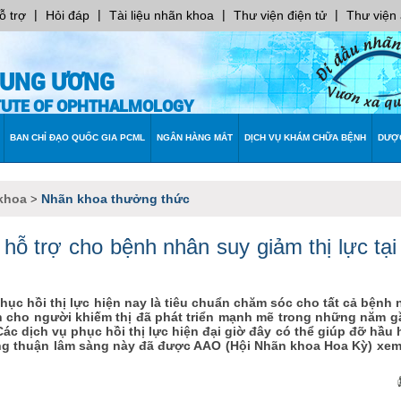
|
|
|
|
ỗ trợ
Hỏi đáp
Tài liệu nhãn khoa
Thư viện điện tử
Thư viện
RUNG ƯƠNG
ITUTE OF OPHTHALMOLOGY
BAN CHỈ ĐẠO QUỐC GIA PCML
NGÂN HÀNG MẮT
DỊCH VỤ KHÁM CHỮA BỆNH
DƯỢ
khoa
Nhãn khoa thưởng thức
>
hỗ trợ cho bệnh nhân suy giảm thị lực tạ
hục hồi thị lực hiện nay là tiêu chuẩn chăm sóc cho tất cả bệnh 
nh cho người khiếm thị đã phát triển mạnh mẽ trong những năm g
 dịch vụ phục hồi thị lực hiện đại giờ đây có thể giúp đỡ hầu 
ồng thuận lâm sàng này đã được AAO (Hội Nhãn khoa Hoa Kỳ) xem