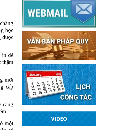
 chẳng
ng học
g được
 in để
c thậm
ng mới
ng cấp
y càng
kém.
VIDEO
đó một