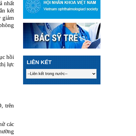
ả nhất
ắn kết
y giảm
 phòng
ục hồi
LIÊN KẾT
hị lực
, trên
hử các
thường