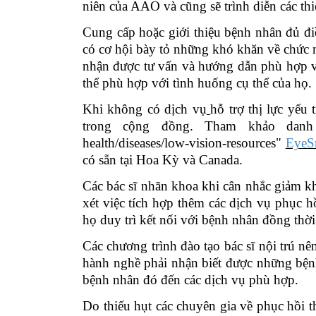
niên của AAO và cũng sẽ trình diễn các thi
Cung cấp hoặc giới thiệu bệnh nhân đủ đi
có cơ hội bày tỏ những khó khăn về chức nă
nhận được tư vấn và hướng dẫn phù hợp v
thể phù hợp với tình huống cụ thể của họ.
Khi không có dịch vụ
hỗ trợ thị lực yếu
trong cộng đồng. Tham khảo dan
health/diseases/low-vision-resources"
EyeS
có sẵn tại Hoa Kỳ và Canada.
Các bác sĩ nhãn khoa
khi c
ân nhắc giảm kh
xét việc tích hợp thêm các dịch vụ phục 
họ duy trì kết nối với bệnh nhân đồng thờ
Các chương trình đào tạo bác sĩ nội trú n
hành nghề phải nhận biết được những bệnh
bệnh nhân đó đến các dịch vụ phù hợp.
Do thiếu hụt các chuyên gia về phục hồi th