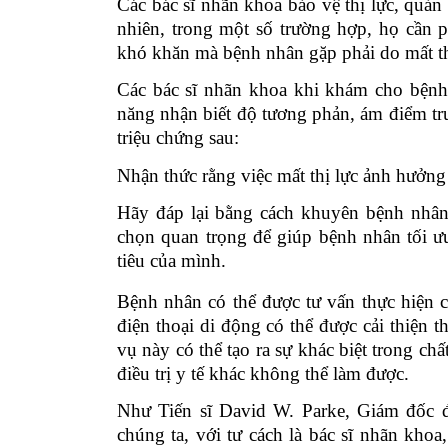
Các bác sĩ nhãn khoa bảo vệ thị lực
, quản 
nhiên, trong một số trường hợp, họ cần p
khó khăn mà bệnh nhân gặp phải do mất th
Các bác sĩ nhãn khoa khi khám cho bệnh 
năng nhận biết độ tương phản, ám điểm tru
triệu chứng sau:
Nhận thức
rằng việc mất thị lực ảnh hưởn
Hãy đáp lại
bằng cách khuyên bệnh nhân 
chọn quan trọng để giúp bệnh nhân tối ưu
tiêu của mình.
Bệnh nhân có thể được tư vấn thực hiện c
điện thoại di động có thể được cải thiện 
vụ này có thể tạo ra sự khác biệt trong ch
điều trị y tế khác không thể làm được.
Như Tiến sĩ David W. Parke, Giám đốc 
chúng ta, với tư cách là bác sĩ nhãn khoa