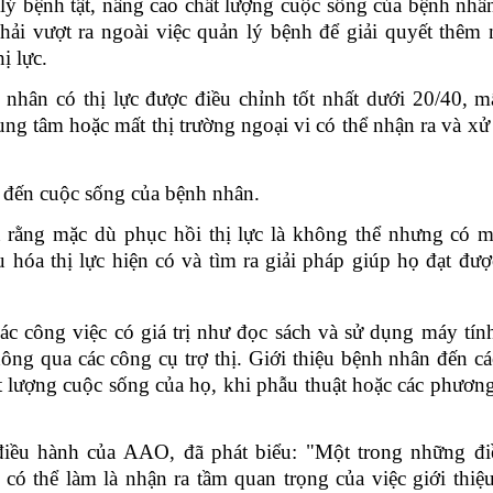
lý bệnh tật,
nâng cao chất lượng cuộc sống
của
bệnh nhâ
hải vượt ra ngoài việc quản lý bệnh để giải quyết thêm
ị lực.
nhân có thị lực được điều chỉnh tốt nhất dưới 20/40, m
ng tâm hoặc mất thị trường ngoại vi có thể nhận ra và xử 
g đến cuộc sống của bệnh nhân.
rằng mặc dù phục hồi thị lực
là
không thể nhưng
có
m
 hóa thị lực hiện có và tìm ra giải pháp giúp họ đạt đư
ác công việc có giá trị như đọc sách và sử dụng máy tín
thông qua
các công cụ trợ thị
. Giới thiệu bệnh nhân đến cá
ất lượng cuộc sống của họ
,
khi phẫu thuật hoặc các phươn
điều hành của
AAO
, đã phát biểu: "Một trong những đ
, có thể làm là nhận ra tầm quan trọng của việc giới thiệ