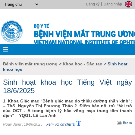
|
Đăng ký
Đăng nhập
BỘ Y TẾ
BỆNH VIỆN MẮT TRUNG ƯƠN
VIETNAM NATIONAL INSTITUTE OF OPH
>
>
Bệnh viện mắt trung ương
Khoa học - Đào tạo
Sinh hoạt
khoa học
Sinh hoạt khoa học Tiếng Việt ngày
18/6/2025
1. Khoa Giác mạc “Bệnh giác mạc do thiểu dưỡng thần kinh";
– ThS. Nguyễn Thị Phương Thảo 2. Điểm báo nội trú “Vai trò
của OCT - A trong bệnh lý hắc võng mạc trung tâm thanh
dịch” – YQG1. Lê Lan Anh
Bản in
Ngày đăng
: 19/06/2025
Xem với cỡ chữ