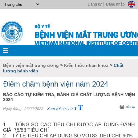
|
Đăng ký
Đăng nhập
BỘ Y TẾ
BỆNH VIỆN MẮT TRUNG ƯƠN
VIETNAM NATIONAL INSTITUTE OF OPH
>
>
Bệnh viện mắt trung ương
Kiến thức nhãn khoa
Chất
lượng bệnh viện
Điểm chấm bệnh viện năm 2024
BÁO CÁO TỰ KIỂM TRA, ĐÁNH GIÁ CHẤT LƯỢNG BỆNH VIỆN
2024
Bản in
Ngày đăng
: 26/02/2025
Xem với cỡ chữ
1. TỔNG SỐ CÁC TIÊU CHÍ ĐƯỢC ÁP DỤNG ĐÁNH
GIÁ: 75/83 TIÊU CHÍ
2. TỶ LỆ TIÊU CHÍ ÁP DỤNG SO VỚI 83 TIÊU CHÍ: 90%