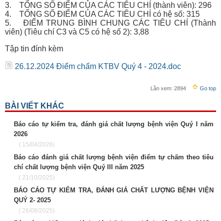
3. TỔNG SỐ ĐIỂM CỦA CÁC TIÊU CHÍ (thành viên): 296
4. TỔNG SỐ ĐIỂM CỦA CÁC TIÊU CHÍ có hệ số: 315
5. ĐIỂM TRUNG BÌNH CHUNG CÁC TIÊU CHÍ (Thành
viên) (Tiêu chí C3 và C5 có hệ số 2): 3,88
Tập tin đính kèm
26.12.2024 Điểm chấm KTBV Quý 4 - 2024.doc
Lần xem:
2894
Go top
BÀI VIẾT KHÁC
Báo cáo tự kiểm tra, đánh giá chất lượng bệnh viện Quý I năm
2026
( 15/04/2026)
Báo cáo đánh giá chất lượng bệnh viện điểm tự chấm theo tiêu
chí chất lượng bệnh viện Quý III năm 2025
( 21/10/2025)
BÁO CÁO TỰ KIỂM TRA, ĐÁNH GIÁ CHẤT LƯỢNG BỆNH VIỆN
QUÝ 2- 2025
( 26/08/2025)