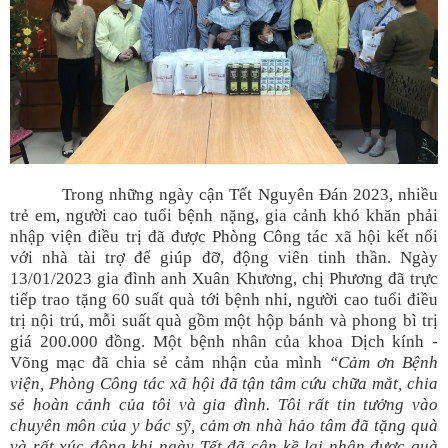
Trong những ngày cận Tết Nguyên Đán 2023, nhiều
trẻ em, người cao tuổi bệnh nặng, gia cảnh khó khăn phải
nhập viện điều trị đã được Phòng Công tác xã hội kết nối
với nhà tài trợ để giúp đỡ, động viên tinh thần. Ngày
13/01/2023 gia đình anh Xuân Khương, chị Phương đã trực
tiếp trao tặng 60 suất quà tới bệnh nhi, người cao tuổi điều
trị nội trú, mỗi suất quà gồm một hộp bánh và phong bì trị
giá 200.000 đồng. Một bệnh nhân của khoa Dịch kính -
Võng mạc đã chia sẻ cảm nhận của mình
“Cảm ơn Bệnh
viện, Phòng Công tác xã hội đã tận tâm cứu chữa mắt, chia
sẻ hoàn cảnh của tôi và gia đình. Tôi rất tin tưởng vào
chuyên môn của y bác sỹ, cảm ơn nhà hảo tâm đã tặng quà
và rất xúc động khi ngày Tết đã cận kề lại nhận được quà