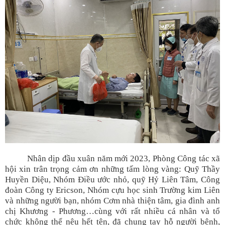
Nhân dịp đầu xuân năm mới 2023, Phòng Công tác xã
hội xin trân trọng cảm ơn những tấm lòng vàng: Quỹ Thầy
Huyền Diệu, Nhóm Điều ước nhỏ, quỹ Hỷ Liên Tâm, Công
đoàn Công ty Ericson, Nhóm cựu học sinh Trường kim Liên
và những người bạn, nhóm Cơm nhà thiện tâm, gia đình anh
chị Khương - Phương…cùng với rất nhiều cá nhân và tổ
chức không thể nêu hết tên, đã chung tay hỗ người bệnh,