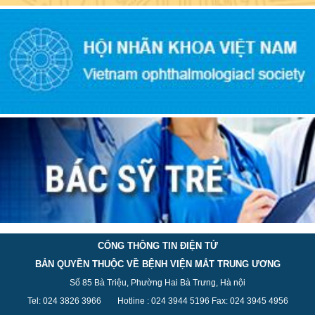
CỔNG THÔNG TIN ĐIỆN TỬ
BẢN QUYỀN THUỘC VỀ BỆNH VIỆN MẮT TRUNG ƯƠNG
Số 85 Bà Triệu, Phường Hai Bà Trưng, Hà nội
Tel: 024 3826 3
966
Hotline : 024 3944 5
196
Fax: 024 3945 4956