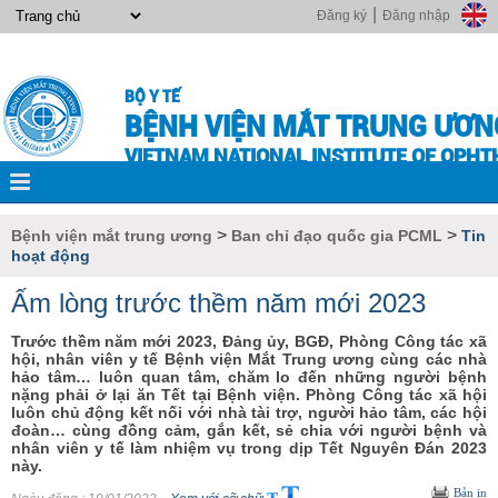
|
Đăng ký
Đăng nhập
BỘ Y TẾ
BỆNH VIỆN MẮT TRUNG ƯƠN
VIETNAM NATIONAL INSTITUTE OF OPH
>
>
Bệnh viện mắt trung ương
Ban chỉ đạo quốc gia PCML
Tin
hoạt động
Ấm lòng trước thềm năm mới 2023
Trước thềm năm mới 2023, Đảng ủy, BGĐ, Phòng Công tác xã
hội, nhân viên y tế Bệnh viện Mắt Trung ương cùng các nhà
hảo tâm… luôn quan tâm, chăm lo đến những người bệnh
nặng phải ở lại ăn Tết tại Bệnh viện. Phòng Công tác xã hội
luôn chủ động kết nối với nhà tài trợ, người hảo tâm, các hội
đoàn… cùng đồng cảm, gắn kết, sẻ chia với người bệnh và
nhân viên y tế làm nhiệm vụ trong dịp Tết Nguyên Đán 2023
này.
Bản in