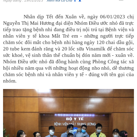
Ngày đăng
: 19/01/2023
Xem với cỡ chữ
Nhân
dịp Tết đến Xuân về,
ngày 06/01/2023 chị
Nguyễn Thị Mai Hương đại diện Nhóm Điều ước nhỏ đã trực
tiếp trao tặng bệnh nhi đang điều trị nội trú tại Bệnh viện và
nhân viên y tế khoa Mắt Trẻ em - những người trực tiếp
chăm sóc đôi mắt cho bệnh nhi hàng ngày 120 chai dầu gội,
20 tube kem đánh răng và 20 lốc sữa Vinamilk để chăm sóc
sức khoẻ, vệ sinh thân thể chuẩn bị đón năm mới - xuân về.
Nhóm Điều ước nhỏ đã đồng hành cùng Phòng Công tác xã
hội nhiều năm qua với những hoạt động nho nhỏ, dễ thương
chăm sóc bệnh nhi và nhân viên y tế - đúng với tên gọi của
nhóm.