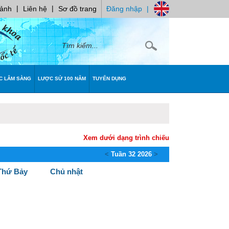
|
|
 ảnh
Liên hệ
Sơ đồ trang
Đăng nhập
|
C LÂM SÀNG
LƯỢC SỬ 100 NĂM
TUYỂN DỤNG
Xem dưới dạng trình chiếu
<
Tuần 32 2026
>
Thứ Bảy
Chủ nhật