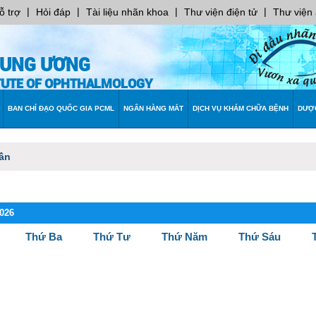
|
|
|
|
ỗ trợ
Hỏi đáp
Tài liệu nhãn khoa
Thư viện điện tử
Thư viện
RUNG ƯƠNG
ITUTE OF OPHTHALMOLOGY
BAN CHỈ ĐẠO QUỐC GIA PCML
NGÂN HÀNG MẮT
DỊCH VỤ KHÁM CHỮA BỆNH
DƯỢ
uần
2026
Thứ Ba
Thứ Tư
Thứ Năm
Thứ Sáu