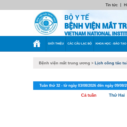
|
Tin tức
H
BỘ Y TẾ
BỆNH VIỆN MẮT T
VIETNAM NATIONAL INST
TRANG
GIỚI THIỆU
CÁC CÂU LẠC BỘ
KHOA HỌC - ĐÀO TẠO
CHỦ
Bệnh viện mắt trung ương
Lịch công tác t
>
Tuần thứ 32 - từ ngày 03/08/2026 đến ngày 09/08/
Cả tuần
Thứ Hai