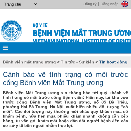
|
Đăng ký
Đăng nhập
BỘ Y TẾ
BỆNH VIỆN MẮT TRUNG ƯƠN
VIETNAM NATIONAL INSTITUTE OF OPH
>
>
Bệnh viện mắt trung ương
Tin tức - Sự kiện
Tin hoạt động
Cảnh báo về tình trạng cò mồi trước
cổng Bệnh viện Mắt Trung ương
Bệnh viện Mắt Trung ương xin thông báo tới quý khách về
tình trạng cò mồi trước cổng Bệnh viện: Hiện nay, tại khu vực
trước cổng Bệnh viện Mắt Trung ương, số 85 Bà Triệu,
phường Hai Bà Trưng, Hà Nội, xuất hiện nhiều đối tượng “cò
mồi”. Các đối tượng này thường mời chào quý khách mua sổ
khám bệnh, hứa hẹn mua phiếu khám nhanh không cần xếp
hàng, tư vấn gói khám mắt hoặc dẫn dắt người bệnh đến các
cơ sở y tế bên ngoài nhằm trục lợi.