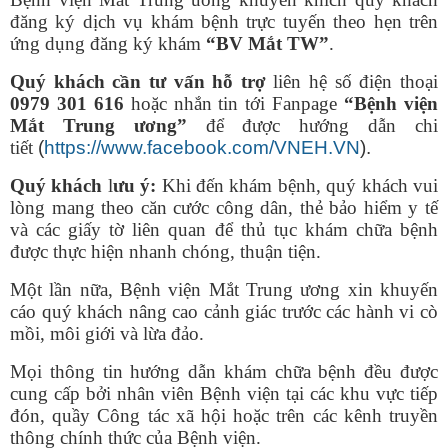
đăng ký dịch vụ khám bệnh trực tuyến theo hẹn trên
ứng dụng đăng ký khám
“BV Mắt TW”
.
Quý khách cần tư vấn hỗ trợ
liên hệ số điện thoại
0979 301 616
hoặc nhắn tin tới Fanpage
“Bệnh viện
Mắt Trung ương”
để được hướng dẫn chi
tiết
(
https://www.facebook.com/VNEH.VN
).
Quý khách
l
ưu ý:
Khi đến khám bệnh, quý khách vui
lòng mang theo căn cước công dân, thẻ bảo hiểm y tế
và các giấy tờ liên quan để thủ tục khám chữa bệnh
được thực hiện nhanh chóng, thuận tiện.
Một lần nữa, Bệnh viện Mắt Trung ương xin khuyến
cáo quý khách nâng cao cảnh giác trước các hành vi cò
mồi, môi giới và lừa đảo.
Mọi thông tin hướng dẫn khám chữa bệnh đều được
cung cấp bởi nhân viên Bệnh viện tại các khu vực tiếp
đón, quầy Công tác xã hội hoặc trên các kênh truyền
thông chính thức của Bệnh viện.