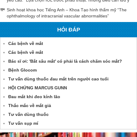
yêu cầu: “Lựa chọn IOL trước phẫu thuật: những điều cần lưu ý”
Sinh hoạt khoa học Tiếng Anh – Khoa Tạo hình thẩm mỹ “The
ophthalmology of intracranial vascular abnormalities”
HỎI ĐÁP
Các bệnh về mắt
Các bệnh về mắt
Bác sĩ ơi: 'Bắt sâu mắt' có phải là cách chăm sóc mắt?
Bệnh Glocom
Tư vấn dùng thuốc đau mắt trên người cao tuổi
HỘI CHỨNG MARCUS GUNN
Đau mắt khi đeo kính lão
Thắc mắc về mắt giả
Tư vấn dùng thuốc
Tư vấn sụp mí