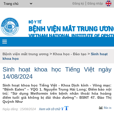
|
Đăng ký
Đăng nhập
BỘ Y TẾ
BỆNH VIỆN MẮT TRUNG ƯƠN
VIETNAM NATIONAL INSTITUTE OF OPH
>
>
Bệnh viện mắt trung ương
Khoa học - Đào tạo
Sinh hoạt
khoa học
Sinh hoạt khoa học Tiếng Việt ngày
14/08/2024
Sinh hoạt khoa học Tiếng Việt - Khoa Dịch kính - Võng mạc:
“Bệnh Eales” – YQG 1. Nguyễn Trung Hải Long; Điểm báo nội
trú: “Sử dụng Metformin trên bệnh nhân thoái hóa hoàng
điểm tuổi già không bị đái tháo đường”– BSNT 47. Đào Thị
Quỳnh Như
Bản in
Ngày đăng
: 15/08/2024
Xem với cỡ chữ