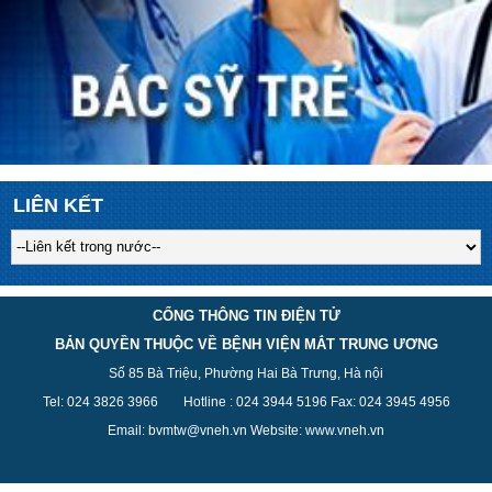
LIÊN KẾT
CỔNG THÔNG TIN ĐIỆN TỬ
BẢN QUYỀN THUỘC VỀ BỆNH VIỆN MẮT TRUNG ƯƠNG
Số 85 Bà Triệu, Phường Hai Bà Trưng, Hà nội
Tel: 024 3826 3
966
Hotline : 024 3944 5
196
Fax: 024 3945 4956
Email: bvmtw@vneh.vn Website: www.vneh.vn