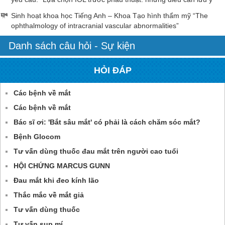
Sinh hoạt khoa học Tiếng Anh – Khoa Tạo hình thẩm mỹ “The
ophthalmology of intracranial vascular abnormalities”
Danh sách câu hỏi - Sự kiện
HỎI ĐÁP
Các bệnh về mắt
Các bệnh về mắt
Bác sĩ ơi: 'Bắt sâu mắt' có phải là cách chăm sóc mắt?
Bệnh Glocom
Tư vấn dùng thuốc đau mắt trên người cao tuổi
HỘI CHỨNG MARCUS GUNN
Đau mắt khi đeo kính lão
Thắc mắc về mắt giả
Tư vấn dùng thuốc
Tư vấn sụp mí