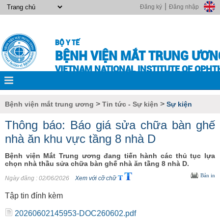
|
Đăng ký
Đăng nhập
BỘ Y TẾ
BỆNH VIỆN MẮT TRUNG ƯƠN
VIETNAM NATIONAL INSTITUTE OF OPH
>
>
Bệnh viện mắt trung ương
Tin tức - Sự kiện
Sự kiện
Thông báo: Báo giá sửa chữa bàn ghế
nhà ăn khu vực tầng 8 nhà D
Bệnh viện Mắt Trung ương đang tiến hành các thủ tục lựa
chọn nhà thầu sửa chữa bàn ghế nhà ăn tầng 8 nhà D.
Bản in
Ngày đăng
: 02/06/2026
Xem với cỡ chữ
Tập tin đính kèm
20260602145953-DOC260602.pdf