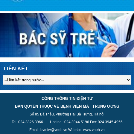
LIÊN KẾT
CỔNG THÔNG TIN ĐIỆN TỬ
BẢN QUYỀN THUỘC VỀ BỆNH VIỆN MẮT TRUNG ƯƠNG
Số 85 Bà Triệu, Phường Hai Bà Trưng, Hà nội
Tel: 024 3826 3
966
Hotline : 024 3944 5
196
Fax: 024 3945 4956
Email: bvmtw@vneh.vn Website: www.vneh.vn