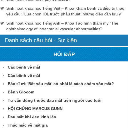
Sinh hoạt khoa học Tiếng Việt – Khoa Khám bệnh và điều trị theo
yêu cầu: “Lựa chọn IOL trước phẫu thuật: những điều cần lưu ý”
Sinh hoạt khoa học Tiếng Anh – Khoa Tạo hình thẩm mỹ “The
ophthalmology of intracranial vascular abnormalities”
Danh sách câu hỏi - Sự kiện
HỎI ĐÁP
Các bệnh về mắt
Các bệnh về mắt
Bác sĩ ơi: 'Bắt sâu mắt' có phải là cách chăm sóc mắt?
Bệnh Glocom
Tư vấn dùng thuốc đau mắt trên người cao tuổi
HỘI CHỨNG MARCUS GUNN
Đau mắt khi đeo kính lão
Thắc mắc về mắt giả