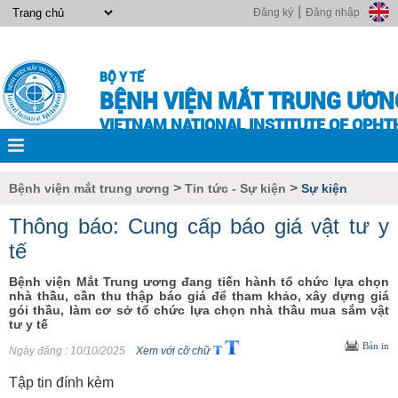
|
Đăng ký
Đăng nhập
BỘ Y TẾ
BỆNH VIỆN MẮT TRUNG ƯƠN
VIETNAM NATIONAL INSTITUTE OF OPH
>
>
Bệnh viện mắt trung ương
Tin tức - Sự kiện
Sự kiện
Thông báo: Cung cấp báo giá vật tư y
tế
Bệnh viện Mắt Trung ương đang tiến hành tổ chức lựa chọn
nhà thầu, cần thu thập báo giá để tham khảo, xây dựng giá
gói thầu, làm cơ sở tổ chức lựa chọn nhà thầu mua sắm vật
tư y tế
Bản in
Ngày đăng
: 10/10/2025
Xem với cỡ chữ
Tập tin đính kèm