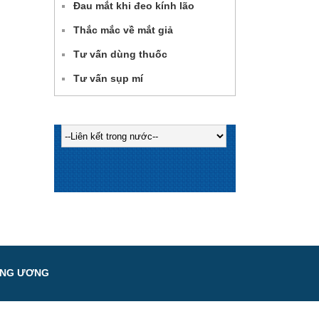
Đau mắt khi đeo kính lão
Thắc mắc về mắt giả
Tư vấn dùng thuốc
Tư vấn sụp mí
UNG ƯƠNG
h
.vn
Website:
www.vneh.vn