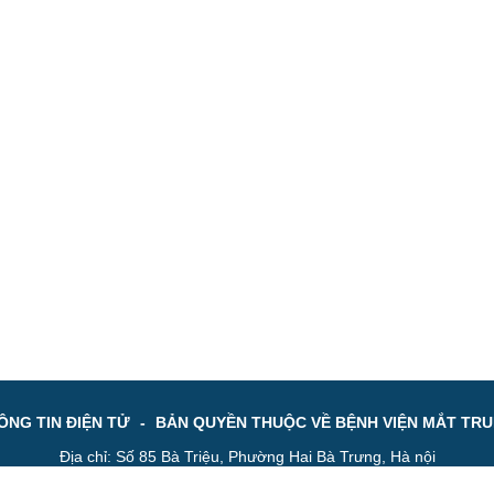
NG TIN ĐIỆN TỬ
-
BẢN QUYỀN THUỘC VỀ BỆNH VIỆN MẮT TR
Địa chỉ: Số 85 Bà Triệu, Phường Hai Bà Trưng, Hà nội
e : 024 3944 5
196
Fax: 024 3945 4
956
Email: bvmtw@vne