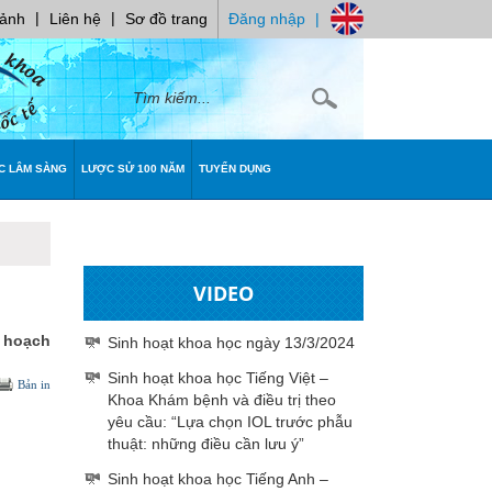
|
|
 ảnh
Liên hệ
Sơ đồ trang
Đăng nhập
|
C LÂM SÀNG
LƯỢC SỬ 100 NĂM
TUYỂN DỤNG
VIDEO
ế hoạch
Sinh hoạt khoa học ngày 13/3/2024
Sinh hoạt khoa học Tiếng Việt –
Bản in
Khoa Khám bệnh và điều trị theo
yêu cầu: “Lựa chọn IOL trước phẫu
thuật: những điều cần lưu ý”
Sinh hoạt khoa học Tiếng Anh –