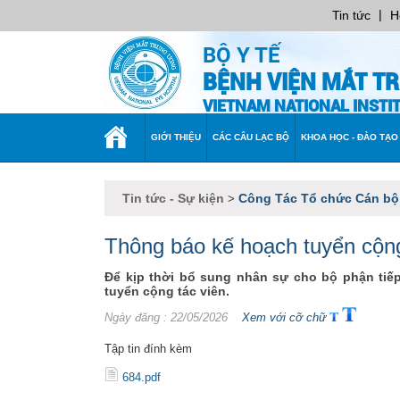
|
Tin tức
H
BỘ Y TẾ
BỆNH VIỆN MẮT T
VIETNAM NATIONAL INST
TRANG
GIỚI THIỆU
CÁC CÂU LẠC BỘ
KHOA HỌC - ĐÀO TẠO
CHỦ
Tin tức - Sự kiện
Công Tác Tổ chức Cán bộ
>
Thông báo kế hoạch tuyển cộn
Để kịp thời bổ sung nhân sự cho bộ phận tiế
tuyển cộng tác viên.
Ngày đăng
: 22/05/2026
Xem với cỡ chữ
Tập tin đính kèm
684.pdf