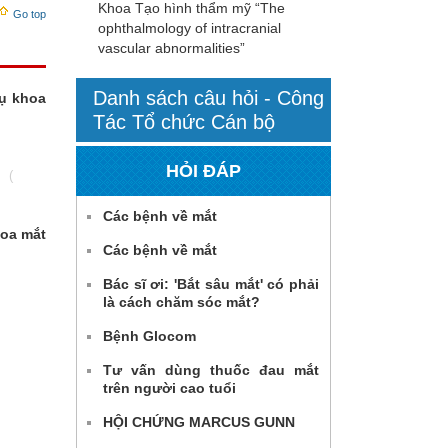
Khoa Tạo hình thẩm mỹ “The
Go top
ophthalmology of intracranial
vascular abnormalities”
Danh sách câu hỏi - Công
cụ khoa
Tác Tổ chức Cán bộ
HỎI ĐÁP
(
Các bệnh về mắt
hoa mắt
Các bệnh về mắt
Bác sĩ ơi: 'Bắt sâu mắt' có phải
là cách chăm sóc mắt?
Bệnh Glocom
Tư vấn dùng thuốc đau mắt
trên người cao tuổi
HỘI CHỨNG MARCUS GUNN