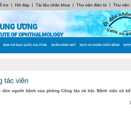
|
|
|
|
ỗ trợ
Hỏi đáp
Tài liệu nhãn khoa
Thư viện điện tử
Thư viện
RUNG ƯƠNG
ITUTE OF OPHTHALMOLOGY
BAN CHỈ ĐẠO QUỐC GIA PCML
NGÂN HÀNG MẮT
DỊCH VỤ KHÁM CHỮA BỆNH
DƯỢ
g tác viên
p đón người bệnh của phòng Công tác xã hội. Bệnh viện có k