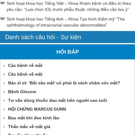
Sinh hoạt khoa học Tiếng Việt – Khoa Khám bệnh và điều trị theo
yêu cầu: “Lựa chọn IOL trước phẫu thuật: những điều cần lưu ý”
Sinh hoạt khoa học Tiếng Anh – Khoa Tạo hình thẩm mỹ “The
ophthalmology of intracranial vascular abnormalities”
Danh sách câu hỏi - Sự kiện
HỎI ĐÁP
Các bệnh về mắt
Các bệnh về mắt
Bác sĩ ơi: 'Bắt sâu mắt' có phải là cách chăm sóc mắt?
Bệnh Glocom
Tư vấn dùng thuốc đau mắt trên người cao tuổi
HỘI CHỨNG MARCUS GUNN
Đau mắt khi đeo kính lão
Thắc mắc về mắt giả