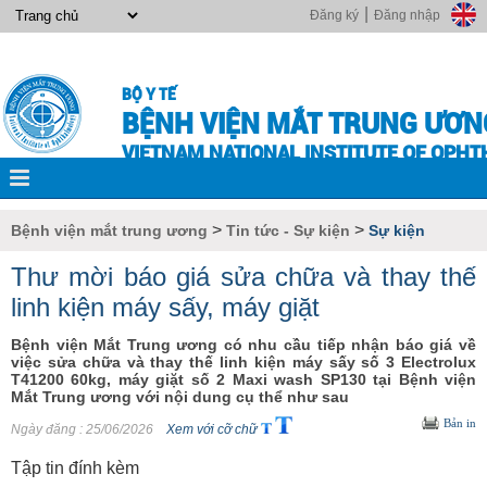
|
Đăng ký
Đăng nhập
BỘ Y TẾ
BỆNH VIỆN MẮT TRUNG ƯƠN
VIETNAM NATIONAL INSTITUTE OF OPH
>
>
Bệnh viện mắt trung ương
Tin tức - Sự kiện
Sự kiện
Thư mời báo giá sửa chữa và thay thế
linh kiện máy sấy, máy giặt
Bệnh viện Mắt Trung ương có nhu cầu tiếp nhận báo giá về
việc sửa chữa và thay thế linh kiện máy sấy số 3 Electrolux
T41200 60kg, máy giặt số 2 Maxi wash SP130 tại Bệnh viện
Mắt Trung ương với nội dung cụ thể như sau
Bản in
Ngày đăng
: 25/06/2026
Xem với cỡ chữ
Tập tin đính kèm