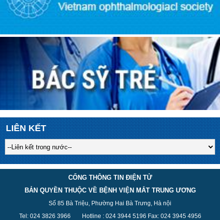
LIÊN KẾT
CỔNG THÔNG TIN ĐIỆN TỬ
BẢN QUYỀN THUỘC VỀ BỆNH VIỆN MẮT TRUNG ƯƠNG
Số 85 Bà Triệu, Phường Hai Bà Trưng, Hà nội
Tel: 024 3826 3
966
Hotline : 024 3944 5
196
Fax: 024 3945 4956