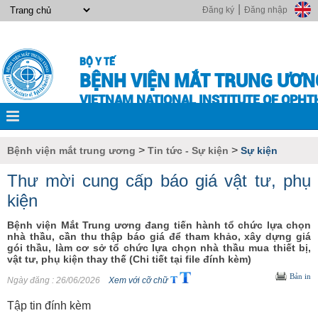
|
Đăng ký
Đăng nhập
BỘ Y TẾ
BỆNH VIỆN MẮT TRUNG ƯƠN
VIETNAM NATIONAL INSTITUTE OF OPH
>
>
Bệnh viện mắt trung ương
Tin tức - Sự kiện
Sự kiện
Thư mời cung cấp báo giá vật tư, phụ
kiện
Bệnh viện Mắt Trung ương đang tiến hành tổ chức lựa chọn
nhà thầu, cần thu thập báo giá để tham khảo, xây dựng giá
gói thầu, làm cơ sở tổ chức lựa chọn nhà thầu mua thiết bị,
vật tư, phụ kiện thay thế (Chi tiết tại file đính kèm)
Bản in
Ngày đăng
: 26/06/2026
Xem với cỡ chữ
Tập tin đính kèm