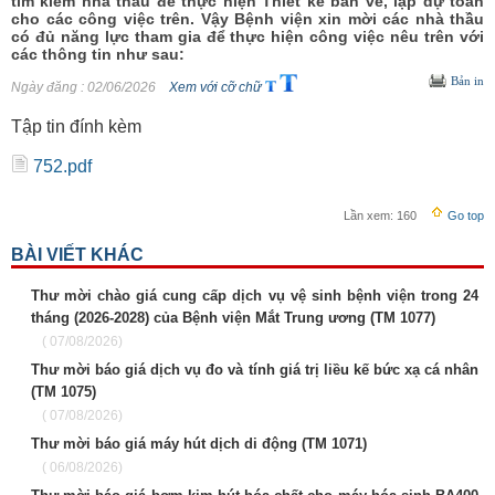
tìm kiếm nhà thầu để thực hiện Thiết kế bản vẽ, lập dự toán
cho các công việc trên. Vậy Bệnh viện xin mời các nhà thầu
có đủ năng lực tham gia để thực hiện công việc nêu trên với
các thông tin như sau:
Bản in
Ngày đăng
: 02/06/2026
Xem với cỡ chữ
Tập tin đính kèm
752.pdf
Lần xem:
160
Go top
BÀI VIẾT KHÁC
Thư mời chào giá cung cấp dịch vụ vệ sinh bệnh viện trong 24
tháng (2026-2028) của Bệnh viện Mắt Trung ương (TM 1077)
( 07/08/2026)
Thư mời báo giá dịch vụ đo và tính giá trị liều kế bức xạ cá nhân
(TM 1075)
( 07/08/2026)
Thư mời báo giá máy hút dịch di động (TM 1071)
( 06/08/2026)