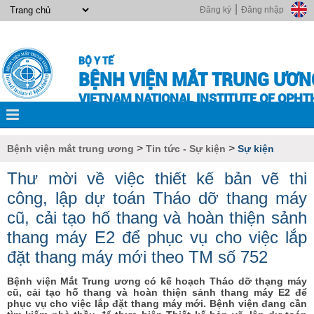
|
Đăng ký
Đăng nhập
BỘ Y TẾ
BỆNH VIỆN MẮT TRUNG ƯƠN
VIETNAM NATIONAL INSTITUTE OF OPH
>
>
Bệnh viện mắt trung ương
Tin tức - Sự kiện
Sự kiện
Thư mời về việc thiết kế bản vẽ thi
công, lập dự toán Tháo dỡ thang máy
cũ, cải tạo hố thang và hoàn thiện sảnh
thang máy E2 để phục vụ cho việc lắp
đặt thang máy mới theo TM số 752
Bệnh viện Mắt Trung ương có kế hoạch Tháo dỡ thạng máy
cũ, cải tạo hố thang và hoàn thiện sảnh thang máy E2 để
phục vụ cho việc lắp đặt thang máy mới. Bệnh viện đang cần