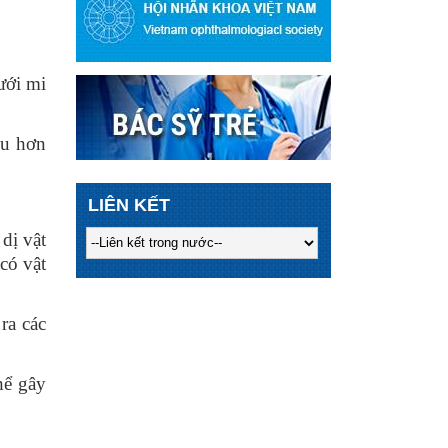
ưới mi
ịu hơn
LIÊN KẾT
dị vật
có vật
ra các
hể gây