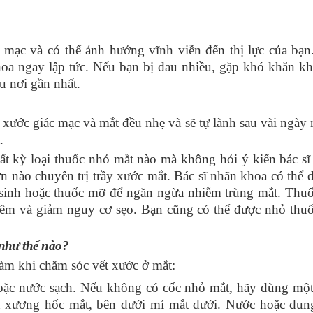
c mạc
và có thể ảnh hưởng vĩnh viễn đến thị lực của bạn
hoa
ngay lập tức. Nếu bạn bị đau nhiều, gặp khó khăn kh
u nơi gần nhất.
ầy xước giác mạc và mắt đều nhẹ và sẽ tự lành sau vài ngày
.
t kỳ loại thuốc nhỏ mắt nào mà không hỏi ý kiến bác sĩ 
nào chuyên trị trầy xước mắt. Bác sĩ nhãn khoa có thể đi
sinh hoặc thuốc mỡ để ngăn ngừa nhiễm trùng mắt
. Thu
viêm và giảm nguy cơ sẹo. Bạn cũng có thể được nhỏ thu
 như thế nào?
làm khi chăm sóc vết xước ở mắt:
oặc nước sạch.
Nếu không có cốc nhỏ mắt, hãy dùng một
ên xương hốc mắt, bên dưới mí mắt dưới
. Nước hoặc dun