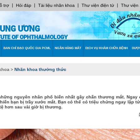
|
|
|
|
ỗ trợ
Hỏi đáp
Tài liệu nhãn khoa
Thư viện điện tử
Thư viện
RUNG ƯƠNG
ITUTE OF OPHTHALMOLOGY
BAN CHỈ ĐẠO QUỐC GIA PCML
NGÂN HÀNG MẮT
DỊCH VỤ KHÁM CHỮA BỆNH
DƯỢ
khoa
Nhãn khoa thưởng thức
>
ố những nguyên nhân phổ biến nhất gây chấn thương mắt. Ngay 
iến bạn bị trầy xước mắt. Bạn có thể có triệu chứng ngay lập t
 tệ hơn sau vài giờ bị thương.