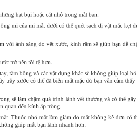
những hạt bụi hoặc cát nhỏ trong mắt bạn.
Lông mi
của mi mắt dưới có thể quét sạch dị vật mắc kẹt d
m với ánh sáng do vết xước, kính râm
sẽ giúp bạn dễ ch
ước trở nên tồi tệ hơn.
ay, tăm bông và các vật dụng khác sẽ không giúp loại bỏ 
ây trầy xước có thể đã biến mất mặc dù bạn vẫn cảm thấy 
rong
sẽ làm chậm quá trình lành vết thương và có thể gây 
n quan đến kính áp tròng.
 mắt.
Thuốc nhỏ mắt làm giảm đỏ mắt không kê đơn có t
 không giúp mắt bạn lành nhanh hơn.