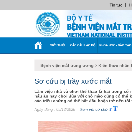
|
Tin tức
H
BỘ Y TẾ
BỆNH VIỆN MẮT T
VIETNAM NATIONAL INST
TRANG
GIỚI THIỆU
CÁC CÂU LẠC BỘ
KHOA HỌC - ĐÀO TẠO
CHỦ
Bệnh viện mắt trung ương
Kiến thức nhãn 
>
Sơ cứu bị trầy xước mắt
Làm việc nhà và chơi thể thao là hai trong s
nấu ăn hay chơi đùa với chó mèo cũng có thể kh
các triệu chứng có thể bắt đầu hoặc trở nên tồi
Ngày đăng
: 05/12/2025
Xem với cỡ chữ