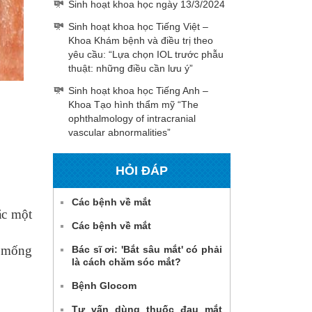
Sinh hoạt khoa học ngày 13/3/2024
Sinh hoạt khoa học Tiếng Việt –
Khoa Khám bệnh và điều trị theo
yêu cầu: “Lựa chọn IOL trước phẫu
thuật: những điều cần lưu ý”
Sinh hoạt khoa học Tiếng Anh –
Khoa Tạo hình thẩm mỹ “The
ophthalmology of intracranial
vascular abnormalities”
HỎI ĐÁP
Các bệnh về mắt
ặc một
Các bệnh về mắt
ủ mống
Bác sĩ ơi: 'Bắt sâu mắt' có phải
là cách chăm sóc mắt?
Bệnh Glocom
Tư vấn dùng thuốc đau mắt