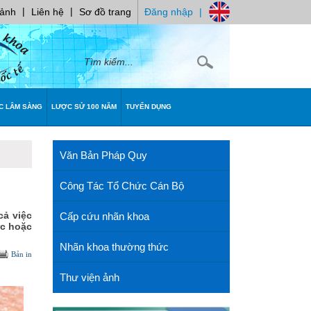
|
|
 ảnh
Liên hệ
Sơ đồ trang
Đăng nhập
|
C LÂM SÀNG
LƯỢC SỬ 100 NĂM
TUYỂN DỤNG
Văn Bản Pháp Quy
Công Tác Tổ Chức Cán Bộ
cả việc
Cấp cứu nhãn khoa
ức hoặc
Nhãn khoa thường thức
Bản in
Thư viện ảnh