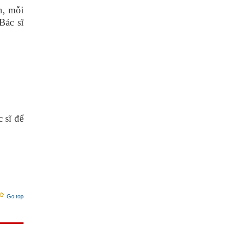
n, mỗi
Bác sĩ
 sĩ để
Go top