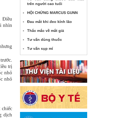
trên người cao tuổi
HỘI CHỨNG MARCUS GUNN
. Điều
Đau mắt khi đeo kính lão
i nhìn
Thắc mắc về mắt giả
Tư vấn dùng thuốc
 nhưng
Tư vấn sụp mí
trước.
ều trị
ốc nhỏ
ốc nhỏ
 chiếc
g dịch