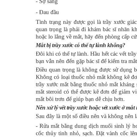
- Sợ sáng
- Đau đầu
Tình trạng này được gọi là trầy xước giá
quan trọng là phải đi khám bác sĩ nhãn k
hoặc lo lắng về mắt, hãy đến phòng cấp cứ
Mắt bị trầy xước có thể tự lành không?
Đôi khi có thể tự lành. Hầu hết các vết tr
bạn vẫn nên đến gặp bác sĩ để kiểm tra mắt
Điều quan trọng là không được sử dụng bấ
Không có loại thuốc nhỏ mắt không kê đơn 
trầy xước mắt bằng thuốc nhỏ mắt kháng 
mắt steroid có thể được kê đơn để giảm 
mắt bôi trơn
để giúp bạn dễ chịu hơn.
Nên xử lý vết trầy xước hoặc vết xước ở mắt
Sau đây là một số điều nên và không nên 
- Rửa mắt bằng dung dịch muối sinh lý h
cốc thủy tinh nhỏ, sạch. Đặt vành cốc l