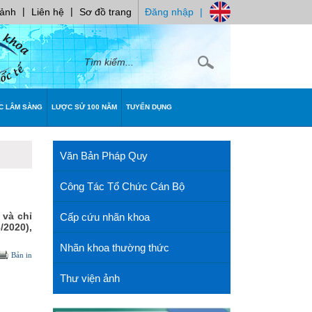
|
|
 ảnh
Liên hệ
Sơ đồ trang
Đăng nhập
|
C LÂM SÀNG
LƯỢC SỬ 100 NĂM
TUYỂN DỤNG
Văn Bản Pháp Quy
Công Tác Tổ Chức Cán Bộ
 và chỉ
Cấp cứu nhãn khoa
/2020),
Nhãn khoa thường thức
Bản in
Thư viện ảnh