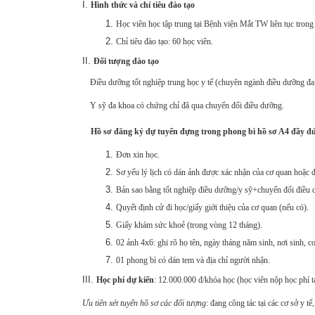
Hình thức và chỉ tiêu đào tạo
Học viên học tập trung tại Bệnh viện Mắt TW liên tục tron
Chỉ tiêu đào tạo: 60 học viên.
Đối tượng đào tạo
Điều dưỡng tốt nghiệp trung học y tế (chuyên ngành điều dưỡng đa
Y sỹ đa khoa có chứng chỉ đã qua chuyển đổi điều dưỡng.
Hồ sơ đăng ký dự tuyển đựng trong phong bì hồ sơ A4 đầy đủ cá
Đơn xin học.
Sơ yếu lý lịch có dán ảnh được xác nhận của cơ quan hoặc 
Bản sao bằng tốt nghiệp điều dưỡng/y sỹ+chuyển đổi điều 
Quyết định cử đi học/giấy giới thiệu của cơ quan (nếu có).
Giấy khám sức khoẻ (trong vòng 12 tháng).
02 ảnh 4x6: ghi rõ họ tên, ngày tháng năm sinh, nơi sinh, c
01 phong bì có dán tem và địa chỉ người nhận.
Học phí dự kiến
: 12.000.000 đ/khóa học (học viên nộp học phí tạ
Ưu tiên xét tuyển hồ sơ các đối tượng
: đang công tác tại các cơ sở y t