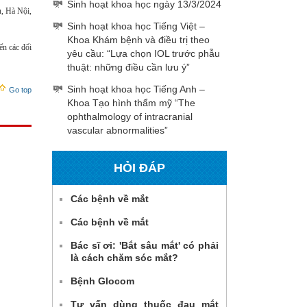
Sinh hoạt khoa học ngày 13/3/2024
, Hà Nội,
Sinh hoạt khoa học Tiếng Việt –
Khoa Khám bệnh và điều trị theo
ển các đối
yêu cầu: “Lựa chọn IOL trước phẫu
thuật: những điều cần lưu ý”
Sinh hoạt khoa học Tiếng Anh –
Go top
Khoa Tạo hình thẩm mỹ “The
ophthalmology of intracranial
vascular abnormalities”
HỎI ĐÁP
Các bệnh về mắt
Các bệnh về mắt
Bác sĩ ơi: 'Bắt sâu mắt' có phải
là cách chăm sóc mắt?
Bệnh Glocom
Tư vấn dùng thuốc đau mắt