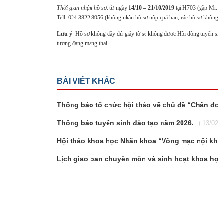
Thời gian nhận hồ sơ
: từ ngày
14/10 – 21/10/2019
tại H703 (gặp Mr.
Tell: 024.3822.8956 (không nhận hồ sơ nộp quá hạn, các hồ sơ không 
Lưu ý:
Hồ sơ không đầy đủ giấy tờ sẽ không được Hội đồng tuyển sinh
tượng đang mang thai.
BÀI VIẾT KHÁC
Thông báo tổ chức hội thảo về chủ đề “Chẩn đ
Thông báo tuyển sinh đào tạo năm 2026.
( 13/0
Hội thảo khoa học Nhãn khoa “Võng mạc nội kh
Lịch giao ban chuyên môn và sinh hoạt khoa h