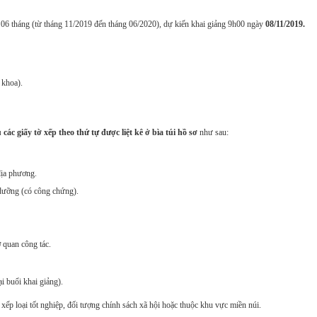
g 06 tháng (từ tháng 11/2019 đến tháng 06/2020), dự kiến khai giảng 9h00 ngày
08/11/2019.
 khoa).
c giấy tờ xếp theo thứ tự được liệt kê ở bìa túi hồ sơ
như sau:
địa phương.
dưỡng (có công chứng).
ơ quan công tác.
i buổi khai giảng).
ế, xếp loại tốt nghiệp, đối tượng chính sách xã hội hoặc thuộc khu vực miền núi.