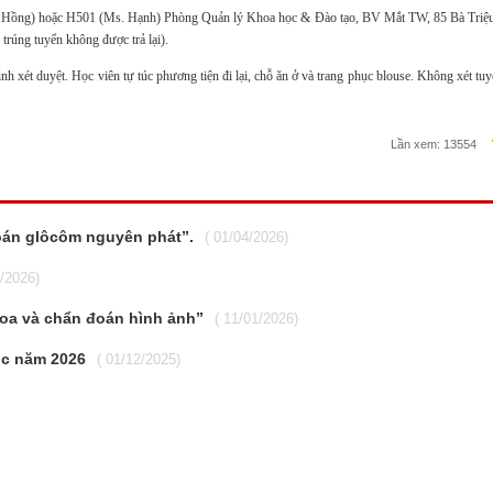
 Hồng) hoặc H501 (Ms. Hạnh) Phòng Quản lý Khoa học & Đào tạo, BV Mắt TW, 85 Bà Triệu
trúng tuyển không được trả lại).
 xét duyệt. Học viên tự túc phương tiện đi lại, chỗ ăn ở và trang phục blouse.
Không xét tuy
Lần xem:
13554
oán glôcôm nguyên phát”.
( 01/04/2026)
2/2026)
oa và chẩn đoán hình ảnh”
( 11/01/2026)
ọc năm 2026
( 01/12/2025)