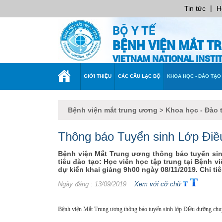
|
Tin tức
H
BỘ Y TẾ
BỆNH VIỆN MẮT T
VIETNAM NATIONAL INST
TRANG
GIỚI THIỆU
CÁC CÂU LẠC BỘ
KHOA HỌC - ĐÀO TẠO
CHỦ
Bệnh viện mắt trung ương
Khoa học - Đào 
>
Thông báo Tuyển sinh Lớp Đi
Bệnh viện Mắt Trung ương thông báo tuyển sin
tiêu đào tạo: Học viên học tập trung tại Bệnh v
dự kiến khai giảng 9h00 ngày 08/11/2019. Chỉ tiê
Ngày đăng
: 13/09/2019
Xem với cỡ chữ
Bệnh viện Mắt Trung ương thông báo tuyển sinh lớp Điều dưỡng chu