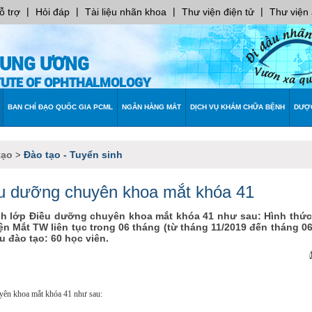
|
|
|
|
ỗ trợ
Hỏi đáp
Tài liệu nhãn khoa
Thư viện điện tử
Thư viện
RUNG ƯƠNG
ITUTE OF OPHTHALMOLOGY
BAN CHỈ ĐẠO QUỐC GIA PCML
NGÂN HÀNG MẮT
DỊCH VỤ KHÁM CHỮA BỆNH
DƯỢ
tạo
Đào tạo - Tuyển sinh
>
ều dưỡng chuyên khoa mắt khóa 41
h lớp Điều dưỡng chuyên khoa mắt khóa 41 như sau: Hình thức
iện Mắt TW liên tục trong 06 tháng (từ tháng 11/2019 đến tháng 06
u đào tạo: 60 học viên.
yên khoa mắt khóa 41 như sau: