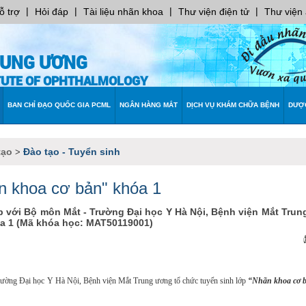
|
|
|
|
ỗ trợ
Hỏi đáp
Tài liệu nhãn khoa
Thư viện điện tử
Thư viện
RUNG ƯƠNG
ITUTE OF OPHTHALMOLOGY
BAN CHỈ ĐẠO QUỐC GIA PCML
NGÂN HÀNG MẮT
DỊCH VỤ KHÁM CHỮA BỆNH
DƯỢ
tạo
Đào tạo - Tuyển sinh
>
ãn khoa cơ bản" khóa 1
p với Bộ môn Mắt - Trường Đại học Y Hà Nội, Bệnh viện Mắt Tru
óa 1 (Mã khóa học: MAT50119001)
Trường Đại học Y Hà Nội, Bệnh viện Mắt Trung ương tổ chức tuyển sinh lớp
“Nhãn khoa cơ 