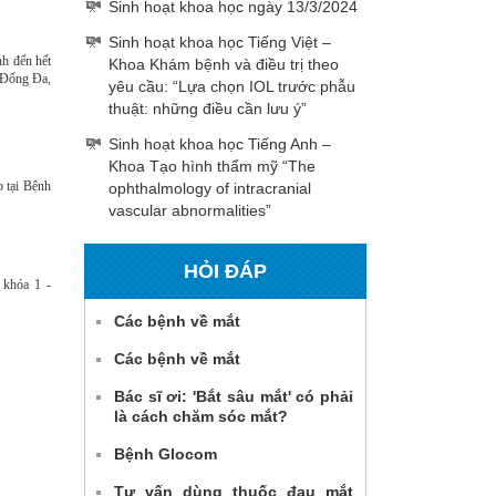
Sinh hoạt khoa học ngày 13/3/2024
Sinh hoạt khoa học Tiếng Việt –
nh đến hết
Khoa Khám bệnh và điều trị theo
, Đống Đa,
yêu cầu: “Lựa chọn IOL trước phẫu
thuật: những điều cần lưu ý”
Sinh hoạt khoa học Tiếng Anh –
Khoa Tạo hình thẩm mỹ “The
p tại Bệnh
ophthalmology of intracranial
vascular abnormalities”
HỎI ĐÁP
 khóa 1 -
Các bệnh về mắt
Các bệnh về mắt
Bác sĩ ơi: 'Bắt sâu mắt' có phải
là cách chăm sóc mắt?
Bệnh Glocom
Tư vấn dùng thuốc đau mắt