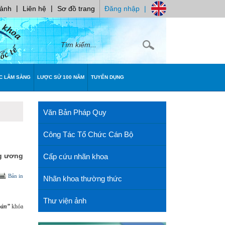
|
|
 ảnh
Liên hệ
Sơ đồ trang
Đăng nhập
|
C LÂM SÀNG
LƯỢC SỬ 100 NĂM
TUYỂN DỤNG
Văn Bản Pháp Quy
Công Tác Tổ Chức Cán Bộ
ng ương
Cấp cứu nhãn khoa
Bản in
Nhãn khoa thường thức
Thư viện ảnh
bản”
khóa