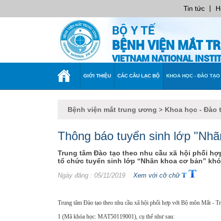
|
Tin tức
H
BỘ Y TẾ
BỆNH VIỆN MẮT T
VIETNAM NATIONAL INST
TRANG
GIỚI THIỆU
CÁC CÂU LẠC BỘ
KHOA HỌC - ĐÀO TẠO
CHỦ
Bệnh viện mắt trung ương
Khoa học - Đào 
>
Thông báo tuyển sinh lớp "Nh
Trung tâm Đào tạo theo nhu cầu xã hội phối hợ
tổ chức tuyển sinh lớp “Nhãn khoa cơ bản” kh
Ngày đăng
: 05/11/2019
Xem với cỡ chữ
Trung tâm Đào tạo theo nhu cầu xã hội phối hợp với Bộ môn Mắt - 
1 (
Mã khóa học: MAT50119001), cụ thể như sau: