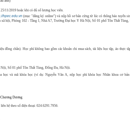
sau ảnh)
 25/11/2019 hoặc khi có đủ số lượng học viên.
p://hpec.edu.vn
(mục "đăng ký online") và nộp hồ sơ bản cứng từ lúc có thông báo tuyển si
ầu xã hội, Phòng 102 - Tầng 1, Nhà A7, Trường Đại học Y Hà Nội, Số 01 phố Tôn Thất Tùng
ệu đồng chẵn). Học phí không bao gồm các khoản chi mua sách, tài liệu học tập, áo thực tậ
 Nội, Số 01 phố Tôn Thất Tùng, Đống Đa, Hà Nội.
hóa học và mã khóa học (ví dụ: Nguyễn Văn A, nộp học phí khóa học Nhãn khoa cơ bản
nh Chương Dương
 liên hệ theo số điện thoại: 024.6291.7956.
;