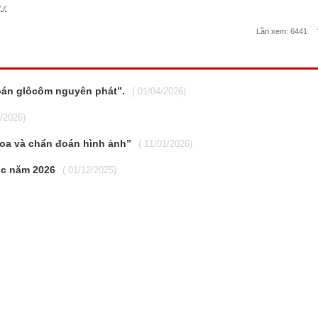
/.
Lần xem:
6441
oán glôcôm nguyên phát”.
( 01/04/2026)
2/2026)
oa và chẩn đoán hình ảnh”
( 11/01/2026)
ọc năm 2026
( 01/12/2025)