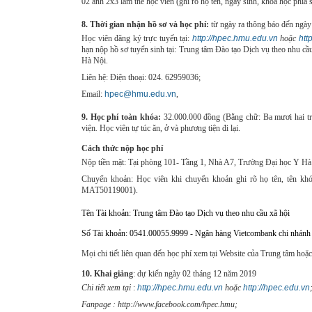
02 ảnh 2x3 làm thẻ học viên (ghi rõ họ tên, ngày sinh, khóa học phía 
8. Thời gian nhận hồ sơ và học phí:
từ ngày ra thông báo đến ngày
Học viên đăng ký trực tuyến tại:
http://hpec.hmu.edu.vn
hoặc
htt
hạn nộp hồ sơ tuyển sinh t
ại: Trung tâm Đào tạo Dịch vụ theo nhu c
Hà Nội.
Liên hệ: Điện thoại: 024. 62959036;
Email:
hpec@hmu.edu.vn
,
9. Học phí toàn khóa:
32.000.000 đồng (Bằng chữ: Ba mươi hai tri
viện
.
Học viên tự túc ăn, ở và phương tiện đi lại.
Cách thức nộp học phí
Nộp tiền mặt: Tại phòng 101- Tầng 1, Nhà A7, Trường Đại học Y Hà
Chuyển khoản: Học viên khi chuyển khoản ghi rõ họ tên, tên k
MAT50119001).
Tên Tài khoản: Trung tâm Đào tạo Dịch vụ theo nhu cầu xã hội
Số Tài khoản: 0541.00055.9999 - Ngân hàng Vietcombank chi nhá
Mọi chi tiết liên quan đến học phí xem tại Website của Trung tâm hoặc
10. Khai giảng
: dự kiến ngày 02 tháng 12 năm 2019
Chi tiết xem tại
:
http://hpec.hmu.edu.vn
hoặc
http://hpec.edu.vn
Fanpage : http://www.facebook.com/hpec.hmu;