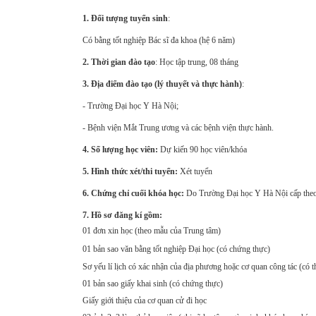
1. Đối tượng tuyển sinh
:
Có bằng tốt nghiệp Bác sĩ đa khoa (hệ 6 năm)
2. Thời gian đào tạo
: Học tập trung, 08 tháng
3. Địa điểm đào tạo (lý thuyết và thực hành)
:
- Trường Đại học Y Hà Nội;
- Bệnh viện Mắt Trung ương và các bệnh viện thực hành.
4. Số lượng học viên:
Dự kiến 90 học viên/khóa
5.
Hình thức xét/thi tuyển:
Xét tuyển
6. Chứng chỉ cuối khóa học:
Do Trường Đại học Y Hà Nội cấp theo
7. Hồ sơ đăng kí gồm:
01 đơn xin học (theo mẫu của Trung tâm)
01 bản sao văn bằng tốt nghiệp Đại học (có chứng thực)
Sơ yếu lí lịch có xác nhận của địa phương hoặc cơ quan công tác (có t
01 bản sao giấy khai sinh (có chứng thực)
Giấy giới thiệu của cơ quan cử đi học